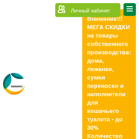
Личный кабинет
Внимание!!!
МЕГА СКИДКИ
на товары
собственного
производства:
дома,
лежанки,
сумки
переноски и
наполнители
для
кошачьего
туалета - до
30%
Количество