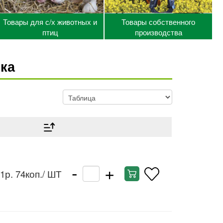
Товары для с/х животных и
Товары собственного
птиц
производства
ка
-
+
1р. 74коп.
/ ШТ