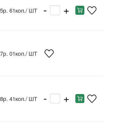
-
+
5р. 61коп.
/ ШТ
7р. 01коп.
/ ШТ
-
+
8р. 41коп.
/ ШТ