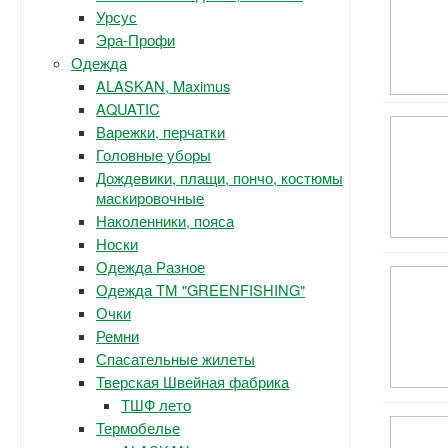
Урсус
Эра-Профи
Одежда
ALASKAN, Maximus
AQUATIC
Варежки, перчатки
Головные уборы
Дождевики, плащи, пончо, костюмы
маскировочные
Наколенники, пояса
Носки
Одежда Разное
Одежда ТМ "GREENFISHING"
Очки
Ремни
Спасательные жилеты
Тверская Швейная фабрика
ТШФ лето
Термобелье