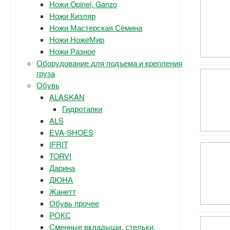
Ножи Opinel, Ganzo
Ножи Кизляр
Ножи Мастерская Сёмина
Ножи НожеМир
Ножи Разное
Оборудование для подъема и крепления
груза
Обувь
ALASKAN
Гидротапки
ALS
EVA-SHOES
IFRIT
TORVI
Дарина
ДЮНА
Жанетт
Обувь прочее
РОКС
Сменные вкладыши, стельки.