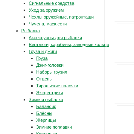
Сигнальные средства
Уход за оружием
Чехлы оружейные, патронташи
Чучела, маск.сети
Рыбалка
Аксессуары для рыбалки
Вертлюги, карабины, заводные кольца
Груза и джиги
Груза
Джиг-головки
Наборы грузил
Отцепы
Тирольские палочки
Эксцентрики
Зимняя рыбалка
Балансир
Блёсны
Жерлицы
Зимние поплавки
Кормушки