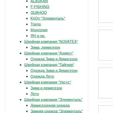
ALASKAN
F-FISHING
GUAHOO
KriOn "Элементаль"
Tramp
Монголия
ЯН и пр.
Швейная компания "NOVATEX"
Зима, демисезон
Швейная компания "Азимут"
Одежда Зима и Демисезон
Швейная компания "Тайгерр"
Одежда Зима и Демисезон
Одежда Лето
Швейная компания "Урсус"
Зима и демисезон
Лето
Швейная компания "Элементаль"
Демисезонная одежда
Зимняя одежда "Элементаль"