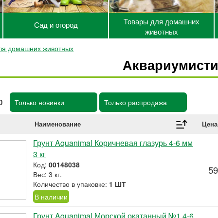
Товары для домашних
Сад и огород
животных
ля домашних животных
Аквариумисти
р
Только новинки
Только распродажа
Наименование
Цена
Грунт Aquanimal Коричневая глазурь 4-6 мм
3 кг
Код:
00148038
59
Вес: 3 кг.
Количество в упаковке:
1 ШТ
В наличии
Грунт Aquanimal Морской окатанный №1 4-6