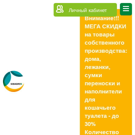
Личный кабинет
Внимание!!!
МЕГА СКИДКИ
на товары
собственного
производства:
дома,
лежанки,
сумки
переноски и
наполнители
для
кошачьего
туалета - до
30%
Количество