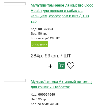
Мультивитаминное лакомство Good
Health для щенков и собак с с
кальцием, фосфором и вит.Д 100
таб
Код:
00132724
Вес: 50 гр.
Кол-во в уп:
28 ШТ
В наличии
284р. 99коп.
/ ШТ
-
+
МультиЛакомки Активный питомец
для кошек 70 таблеток
Код:
000054549
Вес: 35 гр.
Кол-во в уп:
30 ШТ