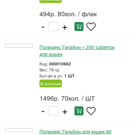
494р. 80коп.
/ флак
-
+
Полидекс Гелабон + 200 таблеток
для кошек
Код:
000010662
Вес: 76 гр.
Кол-во в уп:
1 ШТ
В наличии
1496р. 70коп.
/ ШТ
-
+
Полидекс Гелабон для кошек 80