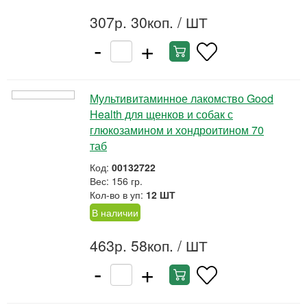
307р. 30коп.
/ ШТ
-
+
Мультивитаминное лакомство Good
Health для щенков и собак с
глюкозамином и хондроитином 70
таб
Код:
00132722
Вес: 156 гр.
Кол-во в уп:
12 ШТ
В наличии
463р. 58коп.
/ ШТ
-
+