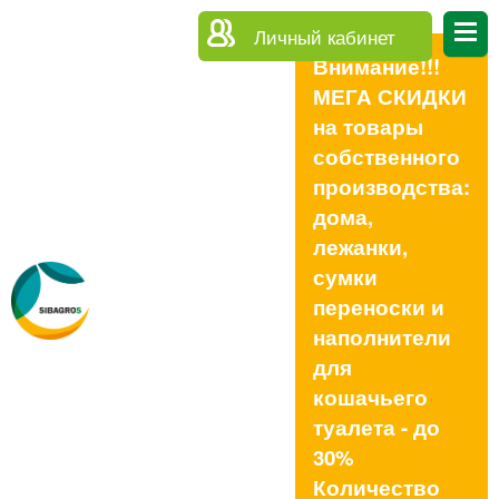
Личный кабинет
Внимание!!!
МЕГА СКИДКИ
на товары
собственного
производства:
дома,
лежанки,
сумки
переноски и
наполнители
для
кошачьего
туалета - до
30%
Количество