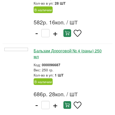
Кол-во в уп:
28 ШТ
В наличии
582р. 16коп.
/ ШТ
-
+
Бальзам Дороговой № 4 (раны) 250
мл
Код:
000096687
Вес: 250 гр.
Кол-во в уп:
1 ШТ
В наличии
686р. 28коп.
/ ШТ
-
+