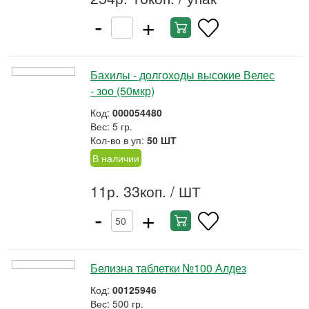
-
+
Бахилы - долгоходы высокие Велес
- зоо (50мкр)
Код:
000054480
Вес: 5 гр.
Кол-во в уп:
50 ШТ
В наличии
11р. 33коп.
/ ШТ
-
+
Белизна таблетки №100 Алдез
Код:
00125946
Вес: 500 гр.