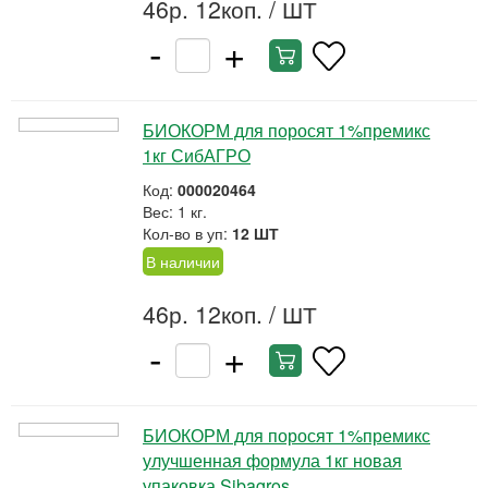
46р. 12коп.
/ ШТ
-
+
БИОКОРМ для поросят 1%премикс
1кг СибАГРО
Код:
000020464
Вес: 1 кг.
Кол-во в уп:
12 ШТ
В наличии
46р. 12коп.
/ ШТ
-
+
БИОКОРМ для поросят 1%премикс
улучшенная формула 1кг новая
упаковка Sibagros