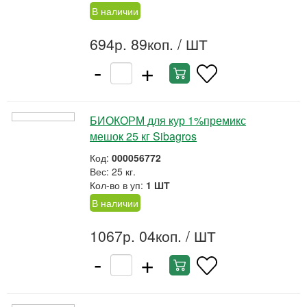
В наличии
694р. 89коп.
/ ШТ
-
+
БИОКОРМ для кур 1%премикс
мешок 25 кг Sibagros
Код:
000056772
Вес: 25 кг.
Кол-во в уп:
1 ШТ
В наличии
1067р. 04коп.
/ ШТ
-
+