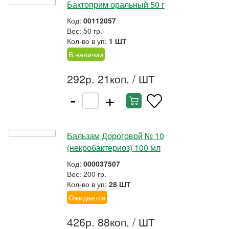
Бактоприм оральный 50 г
Код:
00112057
Вес: 50 гр.
Кол-во в уп:
1 ШТ
В наличии
292р. 21коп.
/ ШТ
-
+
Бальзам Дороговой № 10
(некробактериоз) 100 мл
Код:
000037507
Вес: 200 гр.
Кол-во в уп:
28 ШТ
Ожидается
426р. 88коп.
/ ШТ