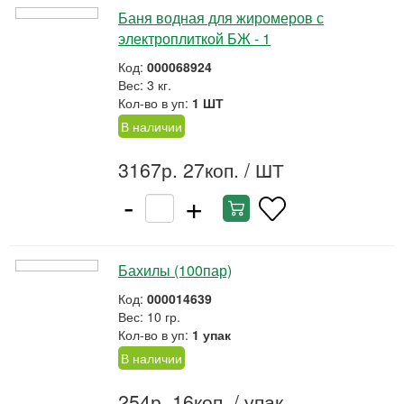
Баня водная для жиромеров с
электроплиткой БЖ - 1
Код:
000068924
Вес: 3 кг.
Кол-во в уп:
1 ШТ
В наличии
3167р. 27коп.
/ ШТ
-
+
Бахилы (100пар)
Код:
000014639
Вес: 10 гр.
Кол-во в уп:
1 упак
В наличии
254р. 16коп.
/ упак