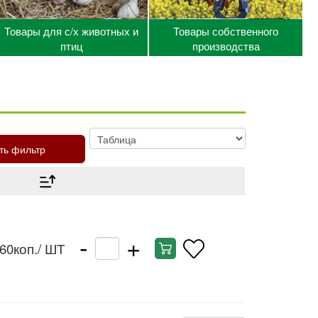
Товары для с/х животных и
Товары собственного
птиц
производства
ть фильтр
-
+
 60коп.
/ ШТ