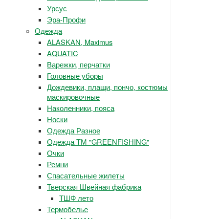
Урсус
Эра-Профи
Одежда
ALASKAN, Maximus
AQUATIC
Варежки, перчатки
Головные уборы
Дождевики, плащи, пончо, костюмы
маскировочные
Наколенники, пояса
Носки
Одежда Разное
Одежда ТМ "GREENFISHING"
Очки
Ремни
Спасательные жилеты
Тверская Швейная фабрика
ТШФ лето
Термобелье