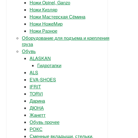
Ножи Opinel, Ganzo
Ножи Кизляр
Ножи Мастерская Сёмина
Ножи НожеМир
Ножи Разное
Оборудование для подъема и крепления
груза
Обувь
ALASKAN
Гидротапки
ALS
EVA-SHOES
IFRIT
TORVI
Дарина
ДЮНА
Жанетт
Обувь прочее
РОКС
Сменные вкладыши, стельки.