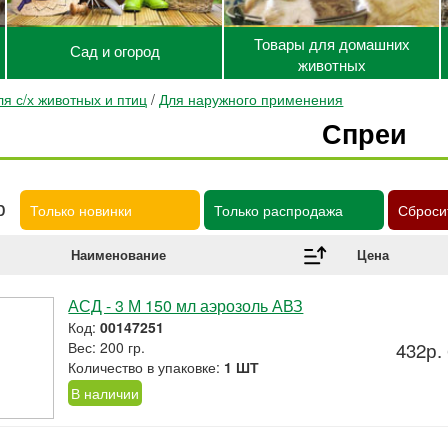
Товары для домашних
Сад и огород
животных
я с/х животных и птиц
/
Для наружного применения
Спреи
р
Только новинки
Только распродажа
Сброси
Наименование
Цена
АСД - 3 М 150 мл аэрозоль АВЗ
Код:
00147251
Вес: 200 гр.
432р.
Количество в упаковке:
1 ШТ
В наличии