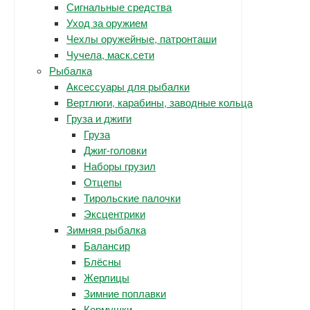
Сигнальные средства
Уход за оружием
Чехлы оружейные, патронташи
Чучела, маск.сети
Рыбалка
Аксессуары для рыбалки
Вертлюги, карабины, заводные кольца
Груза и джиги
Груза
Джиг-головки
Наборы грузил
Отцепы
Тирольские палочки
Эксцентрики
Зимняя рыбалка
Балансир
Блёсны
Жерлицы
Зимние поплавки
Кормушки