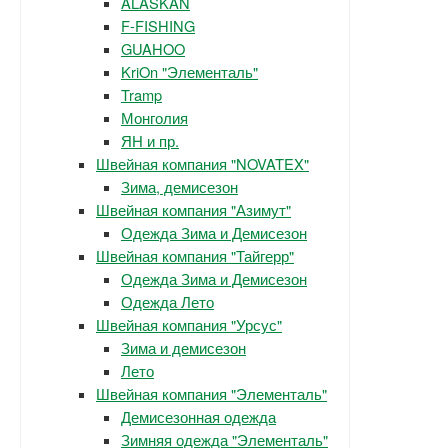
ALASKAN
F-FISHING
GUAHOO
KriOn "Элементаль"
Tramp
Монголия
ЯН и пр.
Швейная компания "NOVATEX"
Зима, демисезон
Швейная компания "Азимут"
Одежда Зима и Демисезон
Швейная компания "Тайгерр"
Одежда Зима и Демисезон
Одежда Лето
Швейная компания "Урсус"
Зима и демисезон
Лето
Швейная компания "Элементаль"
Демисезонная одежда
Зимняя одежда "Элементаль"