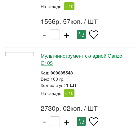
На складе:
< 10
1556р. 57коп.
/ ШТ
-
+
Мультиинструмент складной Ganzo
G105
Код:
000085548
Вес: 100 гр.
Кол-во в уп:
1 ШТ
На складе:
< 10
2730р. 02коп.
/ ШТ
-
+