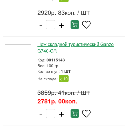
2920р. 83коп.
/ ШТ
-
+
Нож складной туристический Ganzo
G740-GR
Код:
00115143
Вес: 100 гр.
Кол-во в уп:
1 ШТ
На складе:
< 10
3859р. 41коп.
/ ШТ
2781р. 00коп.
-
+