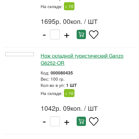
На складе:
< 10
1695р. 00коп.
/ ШТ
-
+
Нож складной туристический Ganzo
G6252-OR
Код:
000080435
Вес: 100 гр.
Кол-во в уп:
1 ШТ
На складе:
< 10
1042р. 09коп.
/ ШТ
-
+