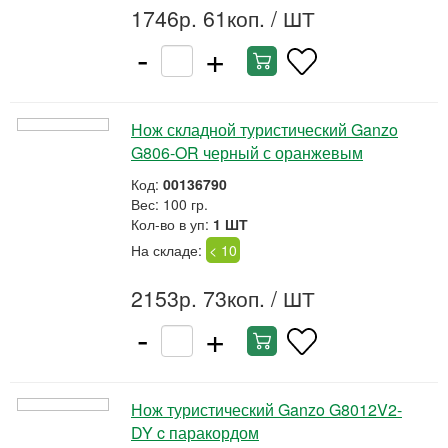
1746р. 61коп.
/ ШТ
-
+
Нож складной туристический Ganzo
G806-OR черный с оранжевым
Код:
00136790
Вес: 100 гр.
Кол-во в уп:
1 ШТ
На складе:
< 10
2153р. 73коп.
/ ШТ
-
+
Нож туристический Ganzo G8012V2-
DY c паракордом