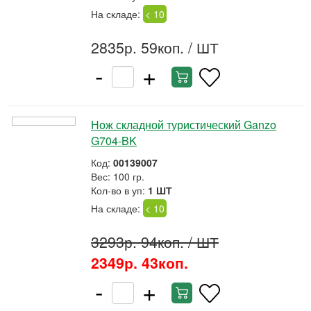
На складе:
< 10
2835р. 59коп.
/ ШТ
-
+
Нож складной туристический Ganzo
G704-BK
Код:
00139007
Вес: 100 гр.
Кол-во в уп:
1 ШТ
На складе:
< 10
3293р. 94коп.
/ ШТ
2349р. 43коп.
-
+