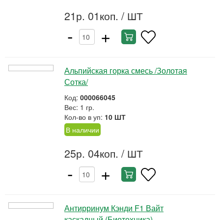
21р. 01коп.
/ ШТ
-
+
Альпийская горка смесь /Золотая
Сотка/
Код:
000066045
Вес: 1 гр.
Кол-во в уп:
10 ШТ
В наличии
25р. 04коп.
/ ШТ
-
+
Антирринум Кэнди F1 Вайт
каскадный (Биотехника)