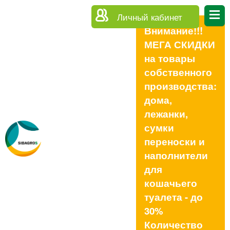
Личный кабинет
Внимание!!!
МЕГА СКИДКИ
на товары
собственного
производства:
дома,
лежанки,
сумки
переноски и
наполнители
для
кошачьего
туалета - до
30%
Количество