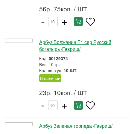
56р. 75коп.
/ ШТ
-
+
Арбуз Волжанин F1 сер Русский
богатырь /Гавриш/
Код:
00129374
Вес: 10 гр.
Кол-во в уп:
10 ШТ
В наличии
23р. 10коп.
/ ШТ
-
+
Арбуз Зеленая торпеда /Гавриш/