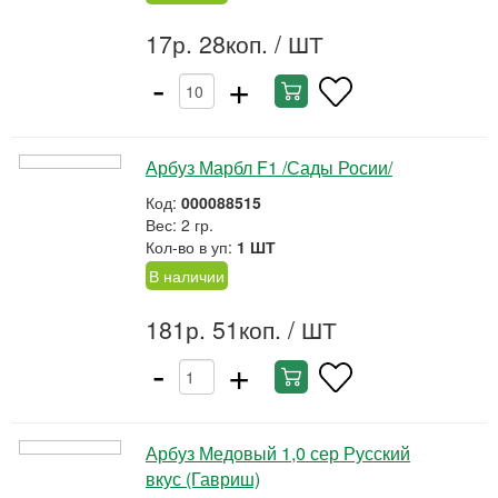
17р. 28коп.
/ ШТ
-
+
Арбуз Марбл F1 /Сады Росии/
Код:
000088515
Вес: 2 гр.
Кол-во в уп:
1 ШТ
В наличии
181р. 51коп.
/ ШТ
-
+
Арбуз Медовый 1,0 сер Русский
вкус (Гавриш)