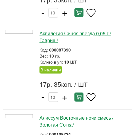
-
+
Аквилегия Синяя звезда 0,05 г /
Гавриш/
Код:
000087390
Вес: 10 гр.
Кол-во в уп:
10 ШТ
В наличии
17р. 35коп.
/ ШТ
-
+
Алиссум Восточные ночи смесь /
Золотая Сотка/
Код:
000109724