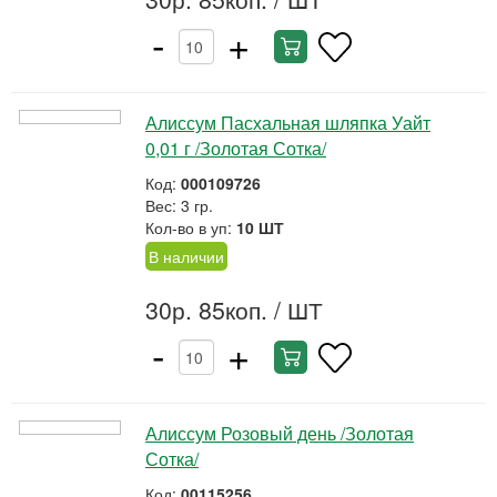
-
+
Алиссум Пасхальная шляпка Уайт
0,01 г /Золотая Сотка/
Код:
000109726
Вес: 3 гр.
Кол-во в уп:
10 ШТ
В наличии
30р. 85коп.
/ ШТ
-
+
Алиссум Розовый день /Золотая
Сотка/
Код:
00115256