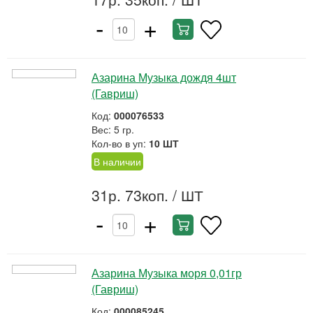
-
+
Азарина Музыка дождя 4шт
(Гавриш)
Код:
000076533
Вес: 5 гр.
Кол-во в уп:
10 ШТ
В наличии
31р. 73коп.
/ ШТ
-
+
Азарина Музыка моря 0,01гр
(Гавриш)
Код:
000085245