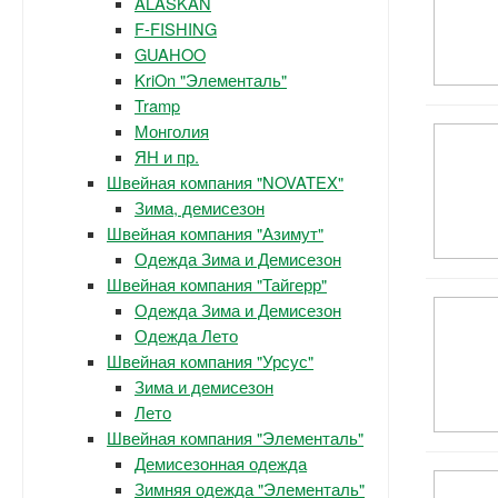
ALASKAN
F-FISHING
GUAHOO
KriOn "Элементаль"
Tramp
Монголия
ЯН и пр.
Швейная компания "NOVATEX"
Зима, демисезон
Швейная компания "Азимут"
Одежда Зима и Демисезон
Швейная компания "Тайгерр"
Одежда Зима и Демисезон
Одежда Лето
Швейная компания "Урсус"
Зима и демисезон
Лето
Швейная компания "Элементаль"
Демисезонная одежда
Зимняя одежда "Элементаль"