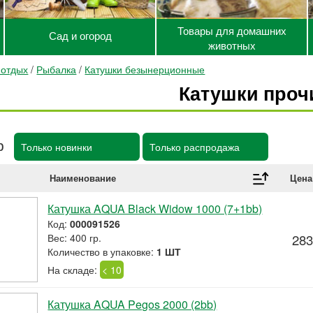
Товары для домашних
Сад и огород
животных
 отдых
/
Рыбалка
/
Катушки безынерционные
Катушки проч
р
Только новинки
Только распродажа
Наименование
Цена
Катушка AQUA Black Widow 1000 (7+1bb)
Код:
000091526
Вес: 400 гр.
283
Количество в упаковке:
1 ШТ
На складе:
< 10
Катушка AQUA Pegos 2000 (2bb)