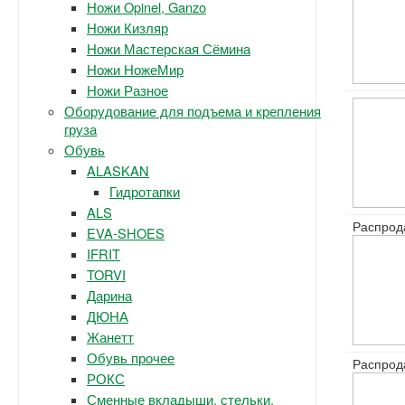
Ножи Opinel, Ganzo
Ножи Кизляр
Ножи Мастерская Сёмина
Ножи НожеМир
Ножи Разное
Оборудование для подъема и крепления
груза
Обувь
ALASKAN
Гидротапки
ALS
Распрод
EVA-SHOES
IFRIT
TORVI
Дарина
ДЮНА
Жанетт
Обувь прочее
Распрод
РОКС
Сменные вкладыши, стельки.