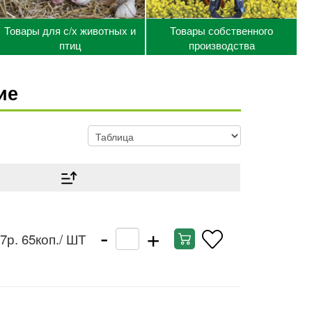
Товары для с/х животных и
Товары собственного
птиц
производства
ие
-
+
7р. 65коп.
/ ШТ