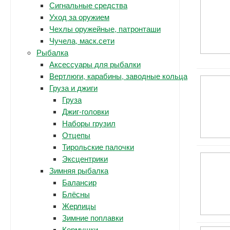
Сигнальные средства
Уход за оружием
Чехлы оружейные, патронташи
Чучела, маск.сети
Рыбалка
Аксессуары для рыбалки
Вертлюги, карабины, заводные кольца
Груза и джиги
Груза
Джиг-головки
Наборы грузил
Отцепы
Тирольские палочки
Эксцентрики
Зимняя рыбалка
Балансир
Блёсны
Жерлицы
Зимние поплавки
Кормушки