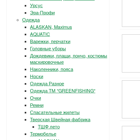
Урсус
Эра-Профи
Одежда
ALASKAN, Maximus
AQUATIC
Варежки, перчатки
Головные уборы
Дождевики, плащи, пончо, костюмы
маскировочные
Наколенники, пояса
Носки
Одежда Разное
Одежда ТМ "GREENFISHING"
Очки
Ремни
Спасательные жилеты
Тверская Швейная фабрика
ТШФ лето
Термобелье