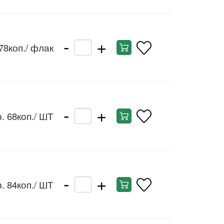
-
+
78коп.
/ флак
-
+
. 68коп.
/ ШТ
-
+
. 84коп.
/ ШТ