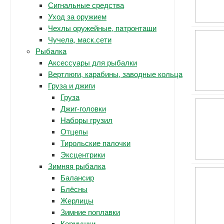
Сигнальные средства
Уход за оружием
Чехлы оружейные, патронташи
Чучела, маск.сети
Рыбалка
Аксессуары для рыбалки
Вертлюги, карабины, заводные кольца
Груза и джиги
Груза
Джиг-головки
Наборы грузил
Отцепы
Тирольские палочки
Эксцентрики
Зимняя рыбалка
Балансир
Блёсны
Жерлицы
Зимние поплавки
Кормушки