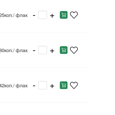
-
+
25коп.
/ флак
-
+
80коп.
/ флак
-
+
42коп.
/ флак