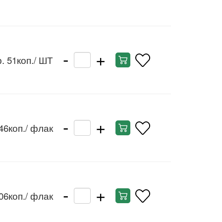
-
+
. 51коп.
/ ШТ
-
+
46коп.
/ флак
-
+
06коп.
/ флак