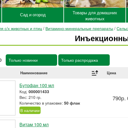
Товары для домашних
Сад и огород
животных
я с/х животных и птиц
/
Витамино-минеральные препараты
/
Сельс
Инъекционн
р
Только новинки
Только распродажа
Наименование
Цена
Бутофан 100 мл
Код:
000001433
Вес: 210 гр.
790р. 
Количество в упаковке:
50 флак
В наличии
Витам 100 мл