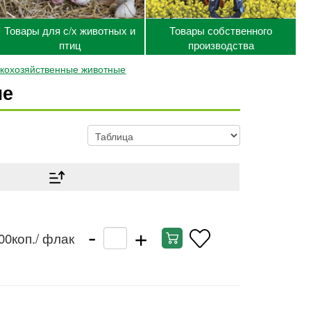
Товары для с/х животных и
Товары собственного
птиц
производства
кохозяйственные животные
ые
-
+
00коп.
/ флак