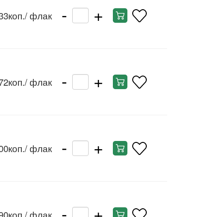
-
+
33коп.
/ флак
-
+
72коп.
/ флак
-
+
00коп.
/ флак
-
+
90коп.
/ флак