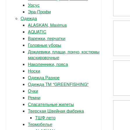
Урсус
Эра-Профи
Одежда
ALASKAN, Maximus
AQUATIC
Варежки, перчатки
Головные уборы
Дождевики, плащи, пончо, костюмы
маскировочные
Наколенники, пояса
Носки
Одежда Разное
Одежда ТМ "GREENFISHING"
Очки
Ремни
Спасательные жилеты
Тверская Швейная фабрика
ТШФ лето
Термобелье