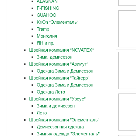
ALASKAN
F-FISHING
GUAHOO
KriOn "Элементаль"
Tramp
Монголия
ЯН и пр.
Швейная компания "NOVATEX"
Зима, демисезон
Швейная компания "Азимут"
Одежда Зима и Демисезон
Швейная компания "Тайгерр"
Одежда Зима и Демисезон
Одежда Лето
Швейная компания "Урсус"
Зима и демисезон
Лето
Швейная компания "Элементаль"
Демисезонная одежда
Зимняя одежда "Элементаль"