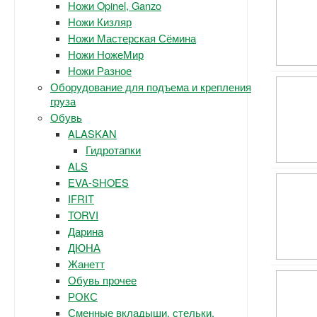
Ножи Opinel, Ganzo
Ножи Кизляр
Ножи Мастерская Сёмина
Ножи НожеМир
Ножи Разное
Оборудование для подъема и крепления
груза
Обувь
ALASKAN
Гидротапки
ALS
EVA-SHOES
IFRIT
TORVI
Дарина
ДЮНА
Жанетт
Обувь прочее
РОКС
Сменные вкладыши, стельки.