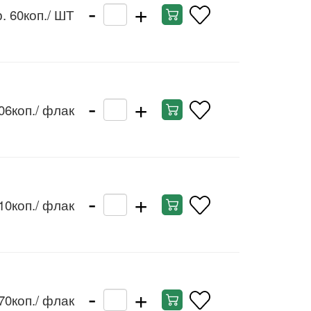
-
+
. 60коп.
/ ШТ
-
+
06коп.
/ флак
-
+
10коп.
/ флак
-
+
70коп.
/ флак