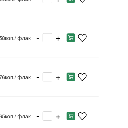
-
+
58коп.
/ флак
-
+
76коп.
/ флак
-
+
65коп.
/ флак