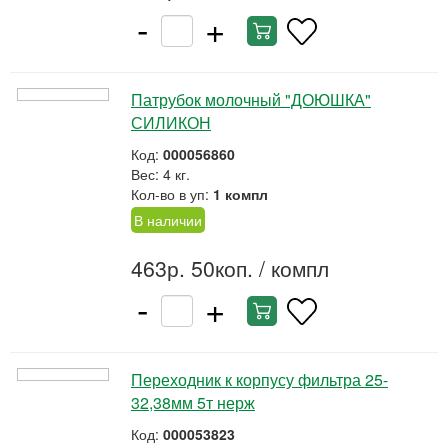
-
+
Патрубок молочный "ДОЮШКА"
СИЛИКОН
Код:
000056860
Вес: 4 кг.
Кол-во в уп:
1 компл
В наличии
463р. 50коп.
/ компл
-
+
Переходник к корпусу фильтра 25-
32,38мм 5т нерж
Код:
000053823