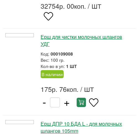
32754р. 00коп.
/ ШТ
Ерш для чистки молочных шлангов
УДГ
Код:
000109008
Вес: 100 гр.
Кол-во в уп:
1 ШТ
В наличии
175р. 76коп.
/ ШТ
-
+
Ерш ДПР 10 БДА L - для молочных
шлангов 105mm