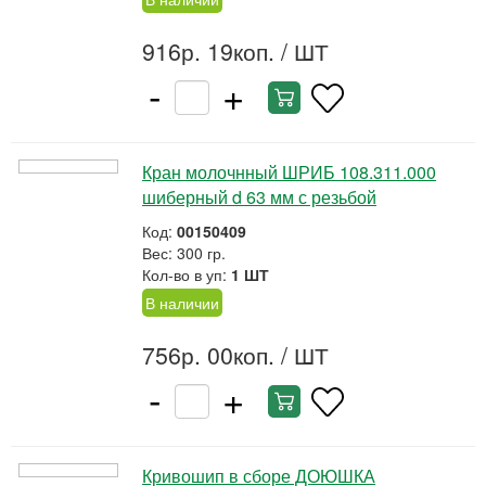
916р. 19коп.
/ ШТ
-
+
Кран молочнный ШРИБ 108.311.000
шиберный d 63 мм с резьбой
Код:
00150409
Вес: 300 гр.
Кол-во в уп:
1 ШТ
В наличии
756р. 00коп.
/ ШТ
-
+
Кривошип в сборе ДОЮШКА