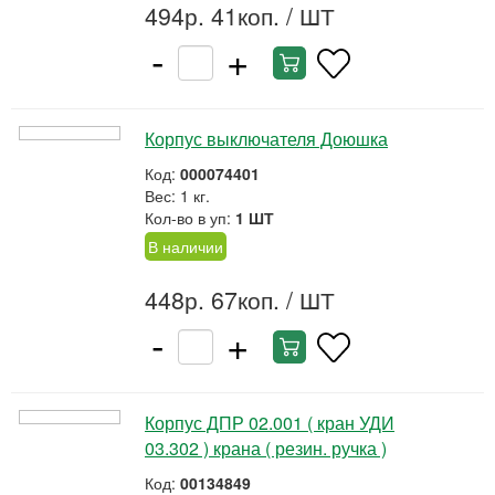
494р. 41коп.
/ ШТ
-
+
Корпус выключателя Доюшка
Код:
000074401
Вес: 1 кг.
Кол-во в уп:
1 ШТ
В наличии
448р. 67коп.
/ ШТ
-
+
Корпус ДПР 02.001 ( кран УДИ
03.302 ) крана ( резин. ручка )
Код:
00134849