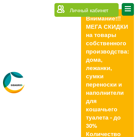
Личный кабинет
Внимание!!!
МЕГА СКИДКИ
на товары
собственного
производства:
дома,
лежанки,
сумки
переноски и
наполнители
для
кошачьего
туалета - до
30%
Количество