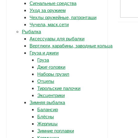
Сигнальные средства
Уход за оружием
Чехлы оружейные, патронташи
Чучела, маск.сети
Рыбалка
Аксессуары для рыбалки
Вертлюги, карабины, заводные кольца
Груза и джиги
Груза
Джиг-головки
Наборы грузил
Отцепы
Тирольские палочки
Эксцентрики
Зимняя рыбалка
Балансир
Блёсны
Жерлицы
Зимние поплавки
Кормушки