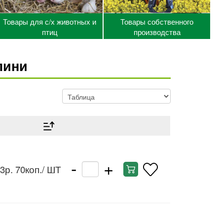
Товары для с/х животных и
Товары собственного
птиц
производства
лини
-
+
3р. 70коп.
/ ШТ