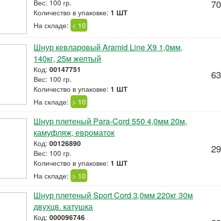
Вес: 100 гр.
70
Количество в упаковке:
1 ШТ
На складе:
< 10
Шнур кевларовый Aramid Line X9 1,0мм,
140кг, 25м желтый
Код:
00147751
63
Вес: 100 гр.
Количество в упаковке:
1 ШТ
На складе:
> 10
Шнур плетеный Para-Cord 550 4,0мм 20м,
камуфляж, евроматок
Код:
00126890
29
Вес: 100 гр.
Количество в упаковке:
1 ШТ
На складе:
> 10
Шнур плетеный Sport Cord 3,0мм 220кг 30м
двухцв. катушка
Код:
000096746