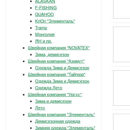
ALASKAN
F-FISHING
GUAHOO
KriOn "Элементаль"
Tramp
Монголия
ЯН и пр.
Швейная компания "NOVATEX"
Зима, демисезон
Швейная компания "Азимут"
Одежда Зима и Демисезон
Швейная компания "Тайгерр"
Одежда Зима и Демисезон
Одежда Лето
Швейная компания "Урсус"
Зима и демисезон
Лето
Швейная компания "Элементаль"
Демисезонная одежда
Зимняя одежда "Элементаль"