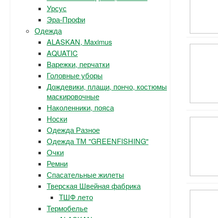
Урсус
Эра-Профи
Одежда
ALASKAN, Maximus
AQUATIC
Варежки, перчатки
Головные уборы
Дождевики, плащи, пончо, костюмы
маскировочные
Наколенники, пояса
Носки
Одежда Разное
Одежда ТМ "GREENFISHING"
Очки
Ремни
Спасательные жилеты
Тверская Швейная фабрика
ТШФ лето
Термобелье