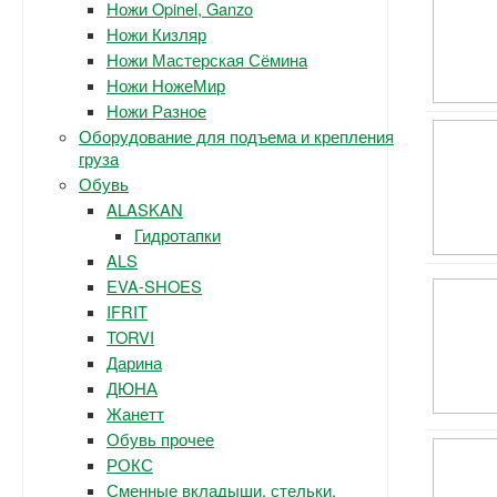
Ножи Opinel, Ganzo
Ножи Кизляр
Ножи Мастерская Сёмина
Ножи НожеМир
Ножи Разное
Оборудование для подъема и крепления
груза
Обувь
ALASKAN
Гидротапки
ALS
EVA-SHOES
IFRIT
TORVI
Дарина
ДЮНА
Жанетт
Обувь прочее
РОКС
Сменные вкладыши, стельки.