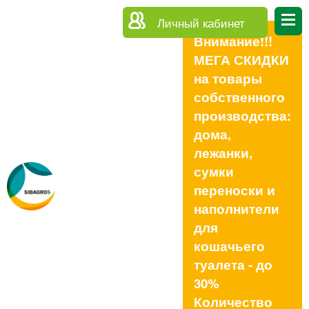
Личный кабинет
Внимание!!!
МЕГА СКИДКИ
на товары
собственного
производства:
дома,
лежанки,
сумки
переноски и
наполнители
для
кошачьего
туалета - до
30%
Количество