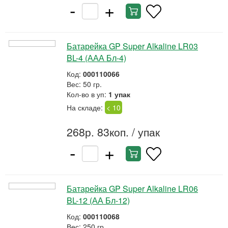
-
+
Батарейка GP Super Alkaline LR03
BL-4 (ААА Бл-4)
Код:
000110066
Вес: 50 гр.
Кол-во в уп:
1 упак
На складе:
< 10
268р. 83коп.
/ упак
-
+
Батарейка GP Super Alkaline LR06
BL-12 (АА Бл-12)
Код:
000110068
Вес: 250 гр.