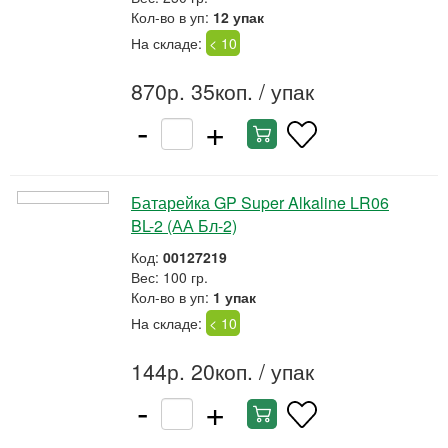
Кол-во в уп:
12 упак
На складе:
< 10
870р. 35коп.
/ упак
-
+
Батарейка GP Super Alkaline LR06
BL-2 (АА Бл-2)
Код:
00127219
Вес: 100 гр.
Кол-во в уп:
1 упак
На складе:
< 10
144р. 20коп.
/ упак
-
+