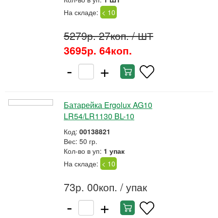
На складе:
< 10
5279р. 27коп.
/ ШТ
3695р. 64коп.
-
+
Батарейка Ergolux AG10
LR54/LR1130 BL-10
Код:
00138821
Вес: 50 гр.
Кол-во в уп:
1 упак
На складе:
< 10
73р. 00коп.
/ упак
-
+