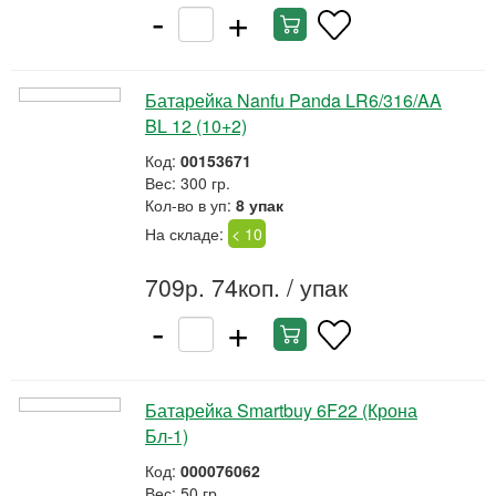
-
+
Батарейка Nanfu Panda LR6/316/AA
BL 12 (10+2)
Код:
00153671
Вес: 300 гр.
Кол-во в уп:
8 упак
На складе:
< 10
709р. 74коп.
/ упак
-
+
Батарейка Smartbuy 6F22 (Крона
Бл-1)
Код:
000076062
Вес: 50 гр.