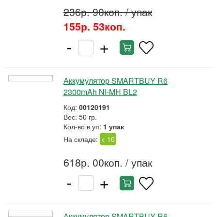
236р. 90коп.
/ упак
155р. 53коп.
-
+
Аккумулятор SMARTBUY R6
2300mAh NI-MH BL2
Код:
00120191
Вес: 50 гр.
Кол-во в уп:
1 упак
На складе:
< 10
618р. 00коп.
/ упак
-
+
Аккумулятор SMARTBUY R6