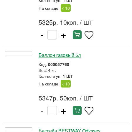
Кол-во в уп:
1 ШТ
На складе:
< 10
5325р. 10коп.
/ ШТ
-
+
Баллон газовый 5л
Код:
000057760
Вес: 4 кг.
Кол-во в уп:
1 ШТ
На складе:
< 10
5347р. 50коп.
/ ШТ
-
+
Бассейн BESTWAY Odyssey