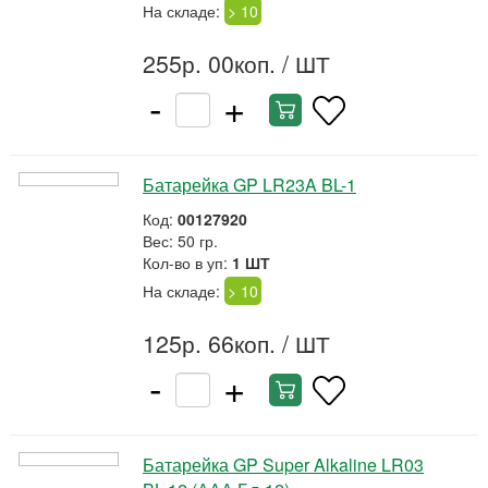
На складе:
> 10
255р. 00коп.
/ ШТ
-
+
Батарейка GP LR23A BL-1
Код:
00127920
Вес: 50 гр.
Кол-во в уп:
1 ШТ
На складе:
> 10
125р. 66коп.
/ ШТ
-
+
Батарейка GP Super Alkaline LR03