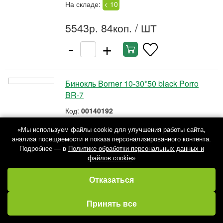
На складе:
< 10
5543р. 84коп.
/ ШТ
-
+
Бинокль Borner 10-30*50 black Porro
BR-7
Код:
00140192
Вес: 500 гр.
Кол-во в уп:
1 ШТ
«Мы используем файлы cookie для улучшения работы сайта,
анализа посещаемости и показа персонализированного контента.
На складе:
< 10
Подробнее — в
Политике обработки персональных данных и
файлов cookie
»
6410р. 73коп.
/ ШТ
Отказаться
-
+
Избранное
Кабинет
Каталог
Принять все
Корзина
Бинокль Bresser 20х50