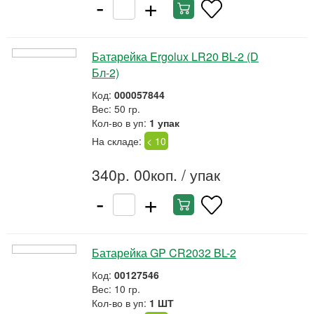
-
+
Батарейка Ergolux LR20 BL-2 (D
Бл-2)
Код:
000057844
Вес: 50 гр.
Кол-во в уп:
1 упак
На складе:
< 10
340р. 00коп.
/ упак
-
+
Батарейка GP CR2032 BL-2
Код:
00127546
Вес: 10 гр.
Кол-во в уп:
1 ШТ