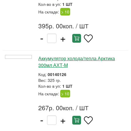
Кол-во в уп:
1 ШТ
На складе:
> 10
395р. 00коп.
/ ШТ
-
+
Аккумулятор холода/тепла Арктика
300мл АХТ-М
Код:
00140126
Вес: 325 гр.
Кол-во в уп:
1 ШТ
На складе:
> 10
267р. 00коп.
/ ШТ
-
+