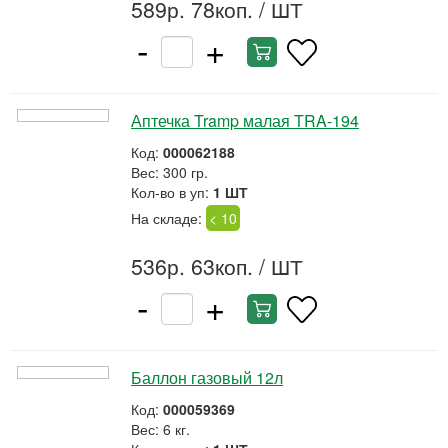
589р. 78коп.
/ ШТ
-
+
Аптечка Tramp малая TRA-194
Код:
000062188
Вес: 300 гр.
Кол-во в уп:
1 ШТ
На складе:
< 10
536р. 63коп.
/ ШТ
-
+
Баллон газовый 12л
Код:
000059369
Вес: 6 кг.