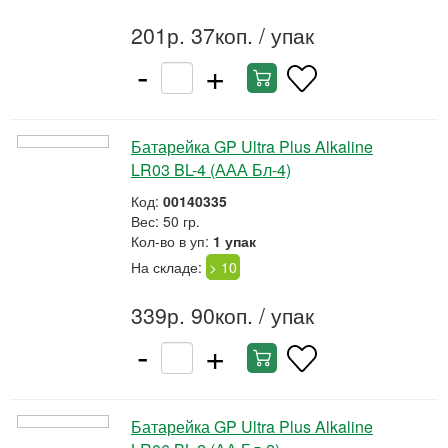
201р. 37коп.
/ упак
-
+
Батарейка GP Ultra Plus Alkaline
LR03 BL-4 (ААА Бл-4)
Код:
00140335
Вес: 50 гр.
Кол-во в уп:
1 упак
На складе:
> 10
339р. 90коп.
/ упак
-
+
Батарейка GP Ultra Plus Alkaline