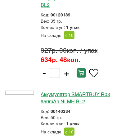
BL2
Код:
00120189
Вес: 35 гр.
Кол-во в уп:
1 упак
На складе:
< 10
927р. 00коп.
/ упак
634р. 48коп.
-
+
Аккумулятор SMARTBUY R03
950mAh NI-MH BL2
Код:
00140334
Вес: 50 гр.
Кол-во в уп:
1 упак
На складе:
< 10