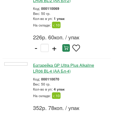
LR06 BL-2 (АА Бл-2)
Код:
000110069
Вес: 50 гр.
Кол-во в уп:
1 упак
На складе:
< 10
226р. 60коп.
/ упак
-
+
Батарейка GP Ultra Plus Alkaline
LR06 BL-4 (АА Бл-4)
Код:
000110070
Вес: 50 гр.
Кол-во в уп:
4 упак
На складе:
< 10
352р. 78коп.
/ упак