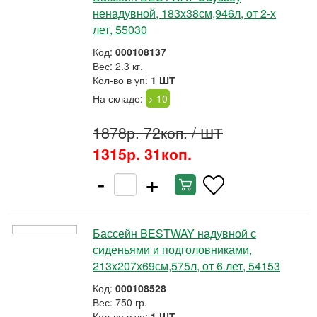
ненадувной, 183x38см,946л, от 2-х
лет, 55030
Код:
000108137
Вес: 2.3 кг.
Кол-во в уп:
1 ШТ
На складе:
> 10
1878р. 72коп.
/ ШТ
1315р. 31коп.
-
+
Бассейн BESTWAY надувной с
сиденьями и подголовниками,
213x207х69см,575л, от 6 лет, 54153
Код:
000108528
Вес: 750 гр.
Кол-во в уп:
1 ШТ