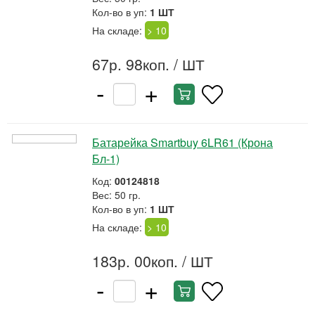
Кол-во в уп:
1 ШТ
На складе:
> 10
67р. 98коп.
/ ШТ
-
+
Батарейка Smartbuy 6LR61 (Крона
Бл-1)
Код:
00124818
Вес: 50 гр.
Кол-во в уп:
1 ШТ
На складе:
> 10
183р. 00коп.
/ ШТ
-
+