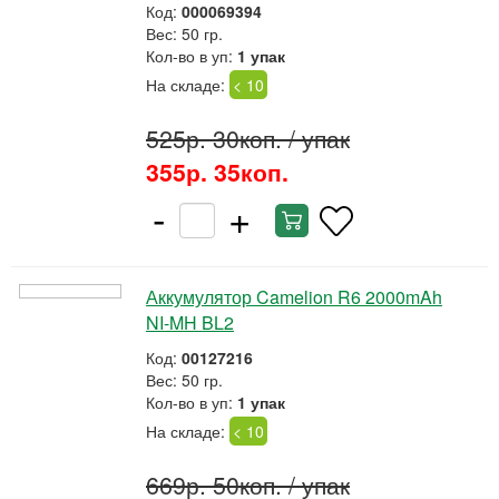
Код:
000069394
Вес: 50 гр.
Кол-во в уп:
1 упак
На складе:
< 10
525р. 30коп.
/ упак
355р. 35коп.
-
+
Аккумулятор Camelion R6 2000mAh
NI-MH BL2
Код:
00127216
Вес: 50 гр.
Кол-во в уп:
1 упак
На складе:
< 10
669р. 50коп.
/ упак