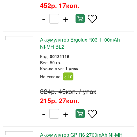
452р. 17коп.
-
+
Аккумулятор Ergolux R03 1100mAh
NI-MH BL2
Код:
00131116
Вес: 50 гр.
Кол-во в уп:
1 упак
На складе:
< 10
324р. 45коп.
/ упак
215р. 27коп.
-
+
Аккумулятор GP R6 2700mAh NI-MH