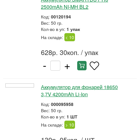
2500mAh NI-MH BL2
Код:
00120194
Вес: 50 гр.
Кол-во в уп:
1 упак
На складе:
< 10
628р. 30коп.
/ упак
-
+
Аккумулятор для фонарей 18650
3,7V 4200mAh Li-Ion
Код:
000095958
Вес: 50 гр.
Кол-во в уп:
1 ШТ
На складе:
> 10
139р. 05коп.
/ ШТ