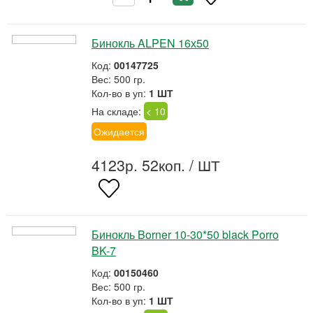
Бинокль ALPEN 16х50
Код:
00147725
Вес: 500 гр.
Кол-во в уп:
1 ШТ
На складе:
< 10
Ожидается
4123р. 52коп.
/ ШТ
Бинокль Borner 10-30*50 black Porro
BK-7
Код:
00150460
Вес: 500 гр.
Кол-во в уп:
1 ШТ