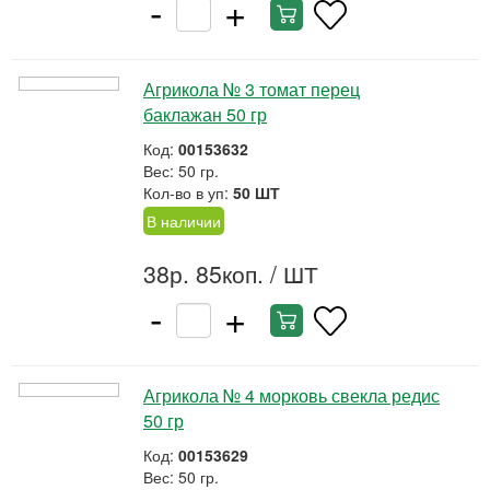
-
+
Агрикола № 3 томат перец
баклажан 50 гр
Код:
00153632
Вес: 50 гр.
Кол-во в уп:
50 ШТ
В наличии
38р. 85коп.
/ ШТ
-
+
Агрикола № 4 морковь свекла редис
50 гр
Код:
00153629
Вес: 50 гр.