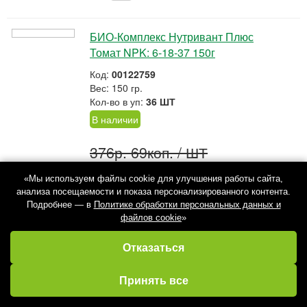
БИО-Комплекс Нутривант Плюс
Томат NPK: 6-18-37 150г
Код:
00122759
Вес: 150 гр.
Кол-во в уп:
36 ШТ
В наличии
376р. 69коп.
/ ШТ
285р. 31коп.
«Мы используем файлы cookie для улучшения работы сайта,
-
+
анализа посещаемости и показа персонализированного контента.
Подробнее — в
Политике обработки персональных данных и
файлов cookie
»
Отказаться
БИО-Комплекс Нутривант Плюс
Цветы NPK: 19-19-19 150г
Избранное
Кабинет
Каталог
Принять все
Корзина
Код:
00122762
Вес: 150 гр.