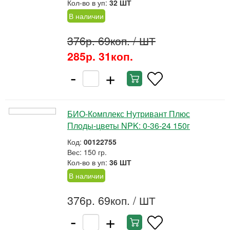
Кол-во в уп:
32 ШТ
В наличии
376р. 69коп.
/ ШТ
285р. 31коп.
-
+
БИО-Комплекс Нутривант Плюс
Плоды-цветы NPK: 0-36-24 150г
Код:
00122755
Вес: 150 гр.
Кол-во в уп:
36 ШТ
В наличии
376р. 69коп.
/ ШТ
-
+