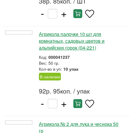
38р. 85коп.
/ ШТ
-
+
Агрикола палочки 10 шт для
комнатных, садовых цветов и
альпийских горок (04-221)
Код:
000041237
Вес: 50 гр.
Кол-во в уп:
10 упак
В наличии
92р. 95коп.
/ упак
-
+
Агрикола № 2 для лука и чеснока 50
гр