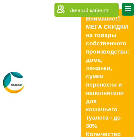
Личный кабинет
Внимание!!!
МЕГА СКИДКИ
на товары
собственного
производства:
дома,
лежанки,
сумки
переноски и
наполнители
для
кошачьего
туалета - до
30%
Количество