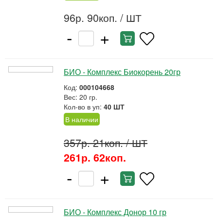
96р. 90коп.
/ ШТ
-
+
БИО - Комплекс Биокорень 20гр
Код:
000104668
Вес: 20 гр.
Кол-во в уп:
40 ШТ
В наличии
357р. 21коп.
/ ШТ
261р. 62коп.
-
+
БИО - Комплекс Донор 10 гр