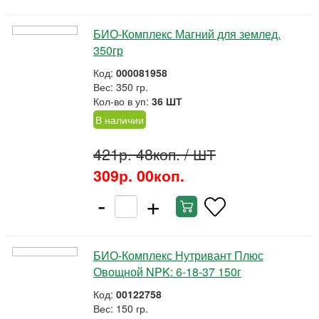
БИО-Комплекс Магний для землед.
350гр
Код:
000081958
Вес: 350 гр.
Кол-во в уп:
36 ШТ
В наличии
421р. 48коп.
/ ШТ
309р. 00коп.
-
+
БИО-Комплекс Нутривант Плюс
Овощной NPK: 6-18-37 150г
Код:
00122758
Вес: 150 гр.