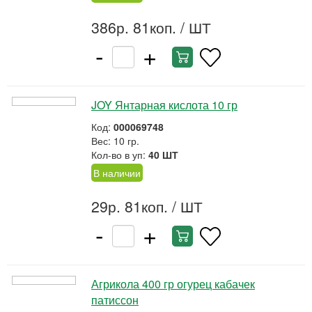
386р. 81коп.
/ ШТ
-
+
JOY Янтарная кислота 10 гр
Код:
000069748
Вес: 10 гр.
Кол-во в уп:
40 ШТ
В наличии
29р. 81коп.
/ ШТ
-
+
Агрикола 400 гр огурец кабачек
патиссон