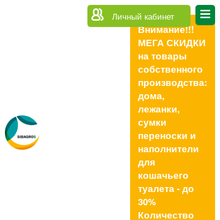
Личный кабинет
Внимание!!!
МЕГА СКИДКИ
на товары
собственного
производства:
дома,
лежанки,
сумки
переноски и
наполнители
для
кошачьего
туалета - до
30%
Количество