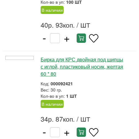
Кол-во в уп:
100 ШТ
В наличии
40р. 93коп.
/ ШТ
-
+
Бирка для КРС двойная под щипцы
с иглой, пластиковый носик, желтая
60 * 80
Код:
000092421
Вес: 30 гр.
Кол-во в уп:
1 ШТ
В наличии
34р. 87коп.
/ ШТ
-
+