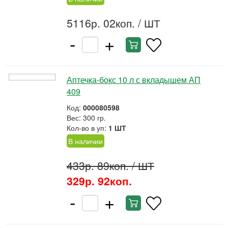
5116р. 02коп.
/ ШТ
-
+
Аптечка-бокс 10 л с вкладышем АП
409
Код:
000080598
Вес: 300 гр.
Кол-во в уп:
1 ШТ
В наличии
433р. 89коп.
/ ШТ
329р. 92коп.
-
+