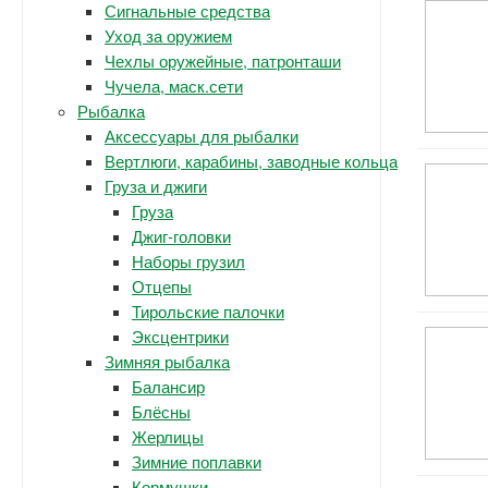
Сигнальные средства
Уход за оружием
Чехлы оружейные, патронташи
Чучела, маск.сети
Рыбалка
Аксессуары для рыбалки
Вертлюги, карабины, заводные кольца
Груза и джиги
Груза
Джиг-головки
Наборы грузил
Отцепы
Тирольские палочки
Эксцентрики
Зимняя рыбалка
Балансир
Блёсны
Жерлицы
Зимние поплавки
Кормушки