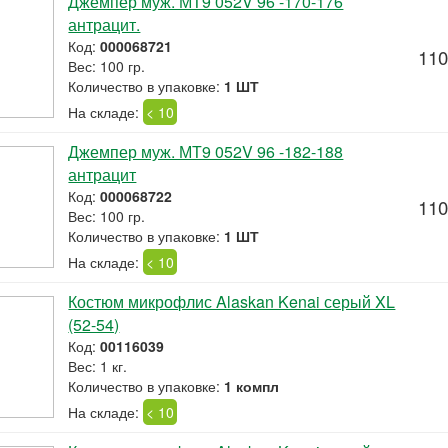
Джемпер муж. МТ9 052V 96 -170-176
антрацит.
Код:
000068721
110
Вес: 100 гр.
Количество в упаковке:
1 ШТ
На складе:
< 10
Джемпер муж. МТ9 052V 96 -182-188
антрацит
Код:
000068722
110
Вес: 100 гр.
Количество в упаковке:
1 ШТ
На складе:
< 10
Костюм микрофлис Alaskan Kenai серый XL
(52-54)
Код:
00116039
Вес: 1 кг.
Количество в упаковке:
1 компл
На складе:
< 10