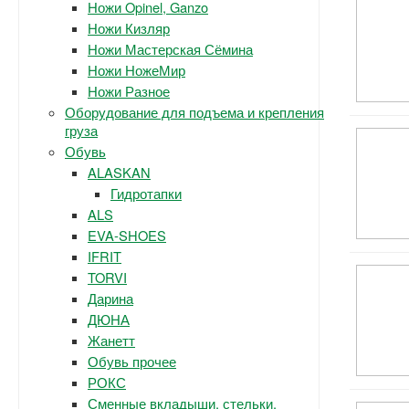
Ножи Opinel, Ganzo
Ножи Кизляр
Ножи Мастерская Сёмина
Ножи НожеМир
Ножи Разное
Оборудование для подъема и крепления
груза
Обувь
ALASKAN
Гидротапки
ALS
EVA-SHOES
IFRIT
TORVI
Дарина
ДЮНА
Жанетт
Обувь прочее
РОКС
Сменные вкладыши, стельки.