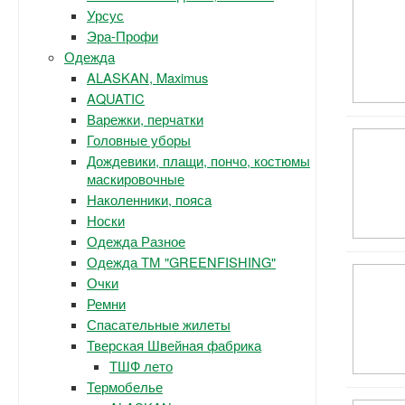
Урсус
Эра-Профи
Одежда
ALASKAN, Maximus
AQUATIC
Варежки, перчатки
Головные уборы
Дождевики, плащи, пончо, костюмы
маскировочные
Наколенники, пояса
Носки
Одежда Разное
Одежда ТМ "GREENFISHING"
Очки
Ремни
Спасательные жилеты
Тверская Швейная фабрика
ТШФ лето
Термобелье