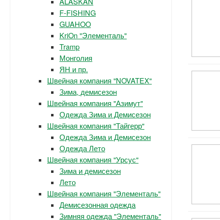
ALASKAN
F-FISHING
GUAHOO
KriOn "Элементаль"
Tramp
Монголия
ЯН и пр.
Швейная компания "NOVATEX"
Зима, демисезон
Швейная компания "Азимут"
Одежда Зима и Демисезон
Швейная компания "Тайгерр"
Одежда Зима и Демисезон
Одежда Лето
Швейная компания "Урсус"
Зима и демисезон
Лето
Швейная компания "Элементаль"
Демисезонная одежда
Зимняя одежда "Элементаль"