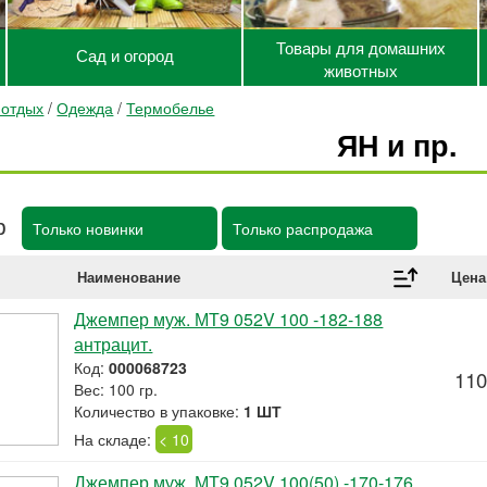
Товары для домашних
Сад и огород
животных
 отдых
/
Одежда
/
Термобелье
ЯН и пр.
р
Только новинки
Только распродажа
Наименование
Цена
Джемпер муж. МТ9 052V 100 -182-188
антрацит.
Код:
000068723
110
Вес: 100 гр.
Количество в упаковке:
1 ШТ
На складе:
< 10
Джемпер муж. МТ9 052V 100(50) -170-176