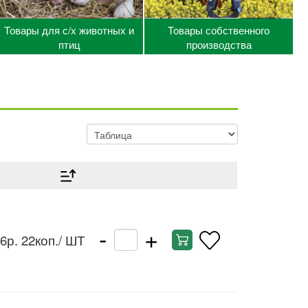
Товары для с/х животных и
Товары собственного
птиц
производства
-
+
6р. 22коп.
/ ШТ