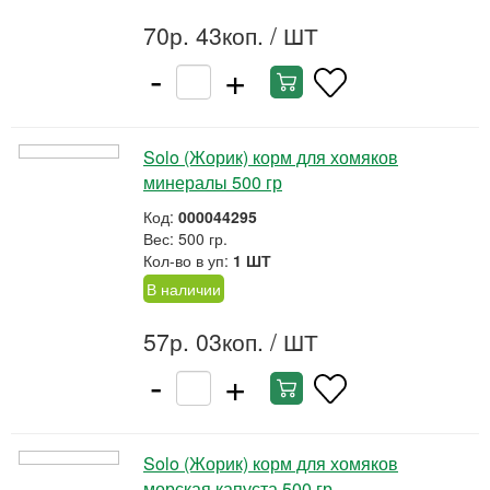
70р. 43коп.
/ ШТ
-
+
Solo (Жорик) корм для хомяков
минералы 500 гр
Код:
000044295
Вес: 500 гр.
Кол-во в уп:
1 ШТ
В наличии
57р. 03коп.
/ ШТ
-
+
Solo (Жорик) корм для хомяков
морская капуста 500 гр