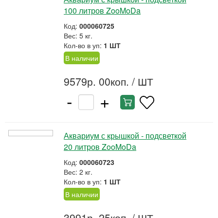
100 литров ZooMoDa
Код:
000060725
Вес: 5 кг.
Кол-во в уп:
1 ШТ
В наличии
9579р. 00коп.
/ ШТ
-
+
Аквариум с крышкой - подсветкой
20 литров ZooMoDa
Код:
000060723
Вес: 2 кг.
Кол-во в уп:
1 ШТ
В наличии
3991р. 25коп.
/ ШТ