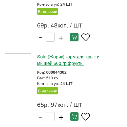
Кол-во в уп:
24 ШТ
В наличии
69р. 48коп.
/ ШТ
-
+
Solo (Жорик) корм для крыс и
мышей 500 гр фрукты
Код:
000044302
Вес: 510 гр.
Кол-во в уп:
24 ШТ
В наличии
65р. 97коп.
/ ШТ
-
+