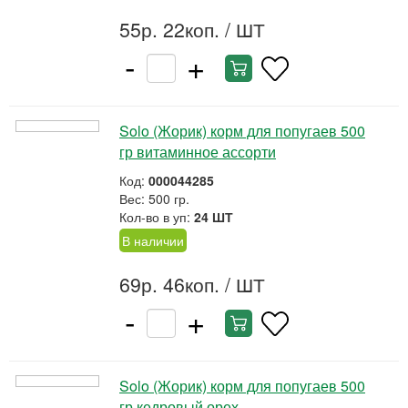
55р. 22коп.
/ ШТ
-
+
Solo (Жорик) корм для попугаев 500
гр витаминное ассорти
Код:
000044285
Вес: 500 гр.
Кол-во в уп:
24 ШТ
В наличии
69р. 46коп.
/ ШТ
-
+
Solo (Жорик) корм для попугаев 500
гр кедровый орех