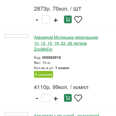
2873р. 70коп.
/ ШТ
-
+
Аквариум Матрешка черепашник
10, 12, 15, 18, 22, 26 литров
ZooMoDa
Код:
000063918
Вес: 10 кг.
Кол-во в уп:
1 компл
В наличии
4110р. 99коп.
/ компл
-
+
Аквариум с крышкой - подсветкой