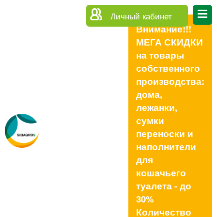
Личный кабинет
Внимание!!!
МЕГА СКИДКИ
на товары
собственного
производства:
дома,
лежанки,
сумки
переноски и
наполнители
для
кошачьего
туалета - до
30%
Количество