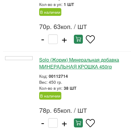
Кол-во в уп:
1 ШТ
В наличии
70р. 63коп.
/ ШТ
-
+
Solo (Жорик) Минеральная добавка
МИНЕРАЛЬНАЯ КРОШКА 450гр
Код:
00112714
Вес: 450 гр.
Кол-во в уп:
38 ШТ
В наличии
78р. 65коп.
/ ШТ
-
+