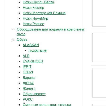
Ножи Opinel, Ganzo
Ножи Кизляр
Ножи Мастерская Сёмина
Ножи НожеМир
Ножи Разное
Оборудование для подъема и крепления
груза
Обувь
ALASKAN
Гидротапки
ALS
EVA-SHOES
IFRIT
TORVI
Дарина
ДЮНА
Жанетт
Обувь прочее
РОКС
Сменные вкладыши, стельки.