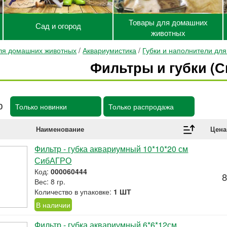
Товары для домашних
Сад и огород
животных
ля домашних животных
/
Аквариумистика
/
Губки и наполнители дл
Фильтры и губки (С
р
Только новинки
Только распродажа
Наименование
Цена
Фильтр - губка аквариумный 10*10*20 см
СибАГРО
Код:
000060444
8
Вес: 8 гр.
Количество в упаковке:
1 ШТ
В наличии
Фильтр - губка аквариумный 6*6*12см