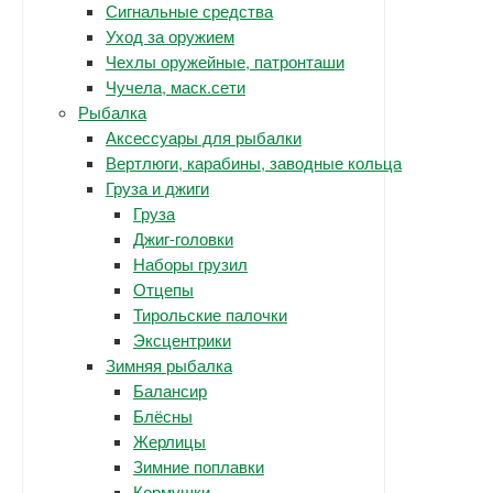
Сигнальные средства
Уход за оружием
Чехлы оружейные, патронташи
Чучела, маск.сети
Рыбалка
Аксессуары для рыбалки
Вертлюги, карабины, заводные кольца
Груза и джиги
Груза
Джиг-головки
Наборы грузил
Отцепы
Тирольские палочки
Эксцентрики
Зимняя рыбалка
Балансир
Блёсны
Жерлицы
Зимние поплавки
Кормушки