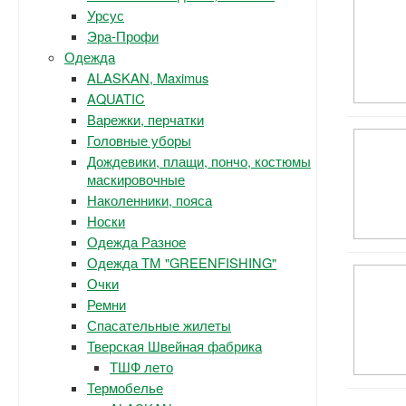
Урсус
Эра-Профи
Одежда
ALASKAN, Maximus
AQUATIC
Варежки, перчатки
Головные уборы
Дождевики, плащи, пончо, костюмы
маскировочные
Наколенники, пояса
Носки
Одежда Разное
Одежда ТМ "GREENFISHING"
Очки
Ремни
Спасательные жилеты
Тверская Швейная фабрика
ТШФ лето
Термобелье