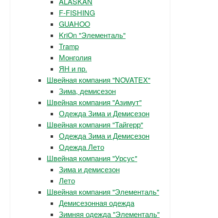
ALASKAN
F-FISHING
GUAHOO
KriOn "Элементаль"
Tramp
Монголия
ЯН и пр.
Швейная компания "NOVATEX"
Зима, демисезон
Швейная компания "Азимут"
Одежда Зима и Демисезон
Швейная компания "Тайгерр"
Одежда Зима и Демисезон
Одежда Лето
Швейная компания "Урсус"
Зима и демисезон
Лето
Швейная компания "Элементаль"
Демисезонная одежда
Зимняя одежда "Элементаль"