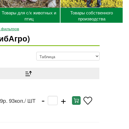
Товары для с/х животных и
Товары собственного
птиц
производства
я фильтров
ибАгро)
-
+
9р. 93коп.
/ ШТ