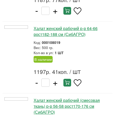
-
+
Халат женский рабочий р-р 64-66
рост182-188 см (СибАГРО)
Код:
000108019
Вес: 500 гр.
Кол-во в уп:
1 ШТ
В наличии
1197р. 41коп.
/ ШТ
-
+
Халат женский рабочий (смесовая
ткань) р-р 56-58 рост170-176 см
(СибАГРО)