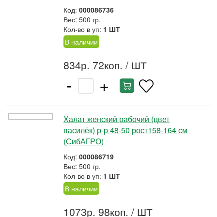
Код:
000086736
Вес: 500 гр.
Кол-во в уп:
1 ШТ
В наличии
834р. 72коп.
/ ШТ
-
+
Халат женский рабочий (цвет
василёк) р-р 48-50 рост158-164 см
(СибАГРО)
Код:
000086719
Вес: 500 гр.
Кол-во в уп:
1 ШТ
В наличии
1073р. 98коп.
/ ШТ