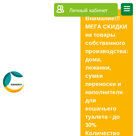
Личный кабинет
Внимание!!!
МЕГА СКИДКИ
на товары
собственного
производства:
дома,
лежанки,
сумки
переноски и
наполнители
для
кошачьего
туалета - до
30%
Количество