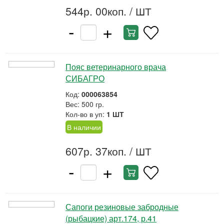
544р. 00коп.
/ ШТ
-
+
Пояс ветеринарного врача
СИБАГРО
Код:
000063854
Вес: 500 гр.
Кол-во в уп:
1 ШТ
В наличии
607р. 37коп.
/ ШТ
-
+
Сапоги резиновые забродные
(рыбацкие) арт.174, р.41