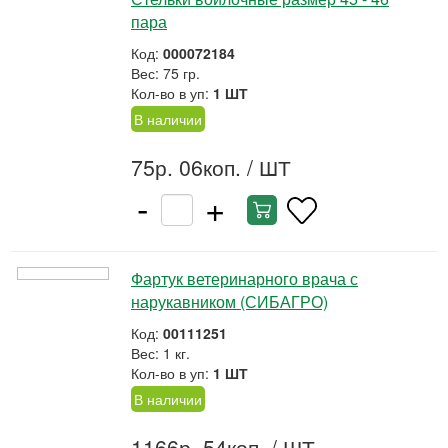
пара
Код:
000072184
Вес: 75 гр.
Кол-во в уп:
1 ШТ
В наличии
75р. 06коп.
/ ШТ
-
+
Фартук ветеринарного врача с
нарукавником (СИБАГРО)
Код:
00111251
Вес: 1 кг.
Кол-во в уп:
1 ШТ
В наличии
1166р. 54коп.
/ ШТ