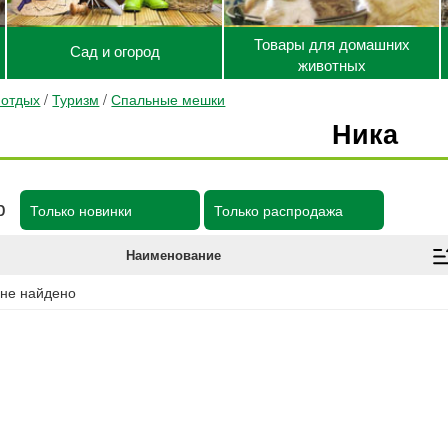
Товары для домашних
Сад и огород
животных
 отдых
/
Туризм
/
Спальные мешки
Ника
р
Только новинки
Только распродажа
Наименование
 не найдено