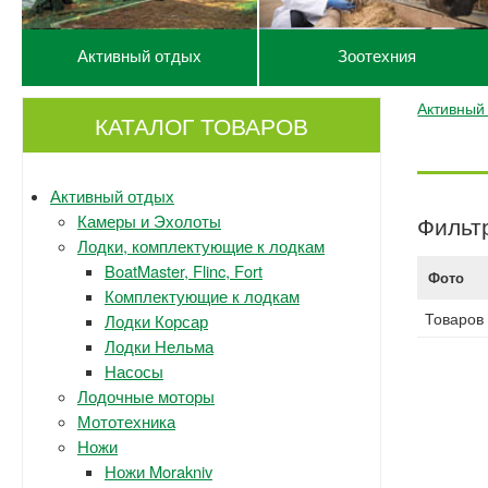
Активный отдых
Зоотехния
Активный
КАТАЛОГ ТОВАРОВ
Активный отдых
Камеры и Эхолоты
Фильт
Лодки, комплектующие к лодкам
BoatMaster, Flinc, Fort
Фото
Комплектующие к лодкам
Товаров
Лодки Корсар
Лодки Нельма
Насосы
Лодочные моторы
Мототехника
Ножи
Ножи Morakniv