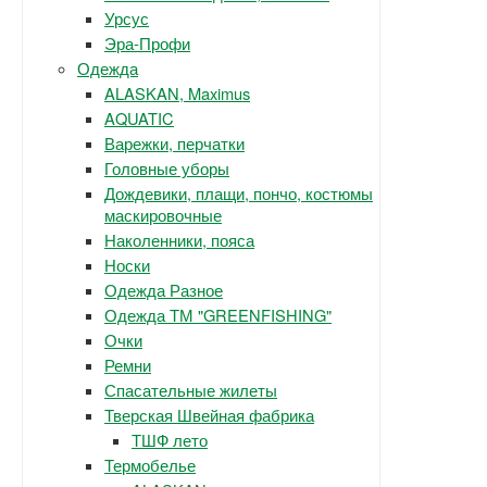
Урсус
Эра-Профи
Одежда
ALASKAN, Maximus
AQUATIC
Варежки, перчатки
Головные уборы
Дождевики, плащи, пончо, костюмы
маскировочные
Наколенники, пояса
Носки
Одежда Разное
Одежда ТМ "GREENFISHING"
Очки
Ремни
Спасательные жилеты
Тверская Швейная фабрика
ТШФ лето
Термобелье