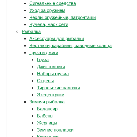
Сигнальные средства
Уход за оружием
Чехлы оружейные, патронташи
Чучела, маск.сети
Рыбалка
Аксессуары для рыбалки
Вертлюги, карабины, заводные кольца
Груза и джиги
Груза
Джиг-головки
Наборы грузил
Отцепы
Тирольские палочки
Эксцентрики
Зимняя рыбалка
Балансир
Блёсны
Жерлицы
Зимние поплавки
Кормушки