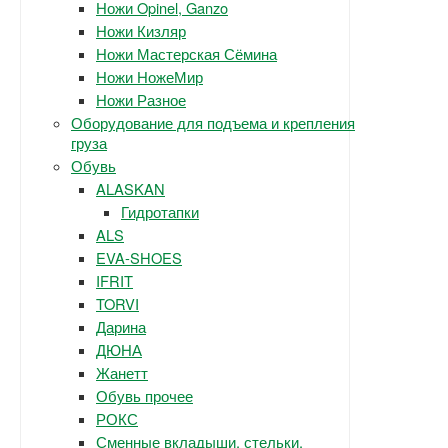
Ножи Opinel, Ganzo
Ножи Кизляр
Ножи Мастерская Сёмина
Ножи НожеМир
Ножи Разное
Оборудование для подъема и крепления
груза
Обувь
ALASKAN
Гидротапки
ALS
EVA-SHOES
IFRIT
TORVI
Дарина
ДЮНА
Жанетт
Обувь прочее
РОКС
Сменные вкладыши, стельки.