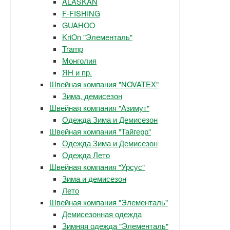
ALASKAN
F-FISHING
GUAHOO
KriOn "Элементаль"
Tramp
Монголия
ЯН и пр.
Швейная компания "NOVATEX"
Зима, демисезон
Швейная компания "Азимут"
Одежда Зима и Демисезон
Швейная компания "Тайгерр"
Одежда Зима и Демисезон
Одежда Лето
Швейная компания "Урсус"
Зима и демисезон
Лето
Швейная компания "Элементаль"
Демисезонная одежда
Зимняя одежда "Элементаль"