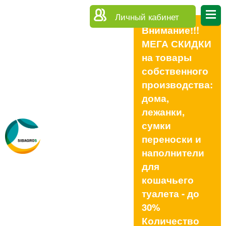
Личный кабинет
Внимание!!!
МЕГА СКИДКИ
на товары
собственного
производства:
дома,
лежанки,
сумки
переноски и
наполнители
для
кошачьего
туалета - до
30%
Количество