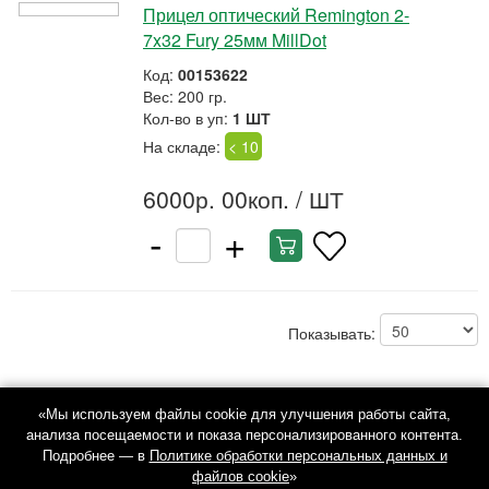
Прицел оптический Remington 2-
7x32 Fury 25мм MillDot
Код:
00153622
Вес: 200 гр.
Кол-во в уп:
1 ШТ
На складе:
< 10
6000р. 00коп.
/ ШТ
-
+
Показывать:
«Мы используем файлы cookie для улучшения работы сайта,
анализа посещаемости и показа персонализированного контента.
Подробнее — в
Политике обработки персональных данных и
файлов cookie
»