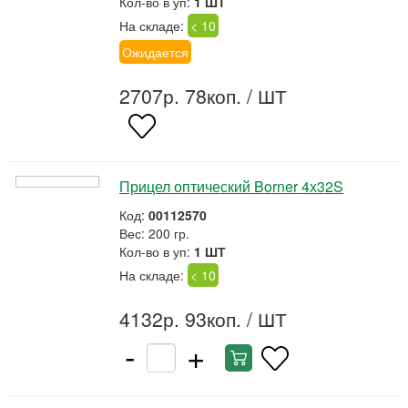
Кол-во в уп:
1 ШТ
На складе:
< 10
Ожидается
2707р. 78коп.
/ ШТ
Прицел оптический Borner 4х32S
Код:
00112570
Вес: 200 гр.
Кол-во в уп:
1 ШТ
На складе:
< 10
4132р. 93коп.
/ ШТ
-
+