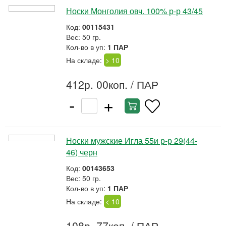
Носки Монголия овч. 100% р-р 43/45
Код:
00115431
Вес: 50 гр.
Кол-во в уп:
1 ПАР
На складе:
> 10
412р. 00коп.
/ ПАР
-
+
Носки мужские Игла 55и р-р 29(44-
46) черн
Код:
00143653
Вес: 50 гр.
Кол-во в уп:
1 ПАР
На складе:
< 10
108р. 77коп.
/ ПАР