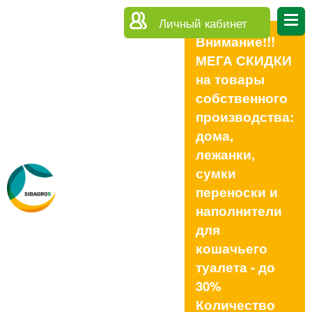
Личный кабинет
Внимание!!!
МЕГА СКИДКИ
на товары
собственного
производства:
дома,
лежанки,
сумки
переноски и
наполнители
для
кошачьего
туалета - до
30%
Количество