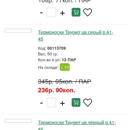
-
+
Термоноски Taygerr цв.серый р.41-
45
Код:
00113709
Вес: 50 гр.
Кол-во в уп:
12 ПАР
На складе:
> 10
345р. 05коп.
/ ПАР
236р. 90коп.
-
+
Термоноски Taygerr цв.чёрный р.41-
45