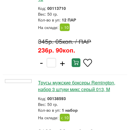
Код:
00113710
Вес: 50 гр.
Кол-во в уп:
12 ПАР
На складе:
> 10
345р. 05коп.
/ ПАР
236р. 90коп.
-
+
Трусы мужские боксеры Remington,
набор 3 штуки микс серый 013, M
Код:
00138593
Вес: 50 гр.
Кол-во в уп:
1 набор
На складе:
< 10