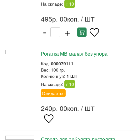
На складе:
< 10
495р. 00коп.
/ ШТ
-
+
Рогатка МВ малая без упора
Код:
000079111
Вес: 100 гр.
Кол-во в уп:
1 ШТ
На складе:
< 10
Ожидается
240р. 00коп.
/ ШТ
Стрела для арбалета-пистолета