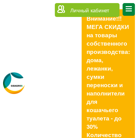
Личный кабинет
Внимание!!!
МЕГА СКИДКИ
на товары
собственного
производства:
дома,
лежанки,
сумки
переноски и
наполнители
для
кошачьего
туалета - до
30%
Количество