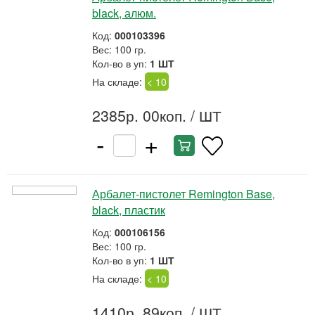
black, алюм.
Код:
000103396
Вес: 100 гр.
Кол-во в уп:
1 ШТ
На складе:
< 10
2385р. 00коп.
/ ШТ
-
+
Арбалет-пистолет Remington Base,
black, пластик
Код:
000106156
Вес: 100 гр.
Кол-во в уп:
1 ШТ
На складе:
< 10
1410р. 89коп.
/ ШТ