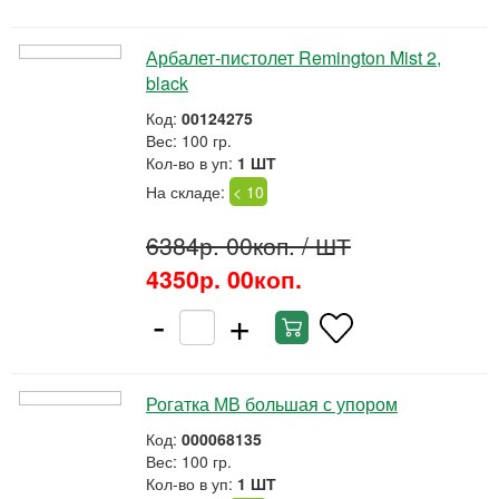
Арбалет-пистолет Remington Mist 2,
black
Код:
00124275
Вес: 100 гр.
Кол-во в уп:
1 ШТ
На складе:
< 10
6384р. 00коп.
/ ШТ
4350р. 00коп.
-
+
Рогатка МВ большая с упором
Код:
000068135
Вес: 100 гр.
Кол-во в уп:
1 ШТ