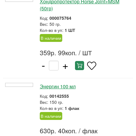
Хондропротектор Horse Joint+MSM
(50гр)
Код:
000075764
Вес: 50 гр.
Кол-во в уп:
1 ШТ
В наличии
359р. 99коп.
/ ШТ
-
+
Энергин 100 мл
Код:
00142555
Вес: 150 гр.
Кол-во в уп:
1 флак
В наличии
630р. 40коп.
/ флак