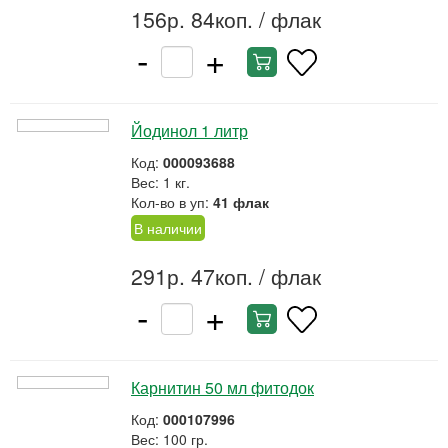
156р. 84коп.
/ флак
-
+
Йодинол 1 литр
Код:
000093688
Вес: 1 кг.
Кол-во в уп:
41 флак
В наличии
291р. 47коп.
/ флак
-
+
Карнитин 50 мл фитодок
Код:
000107996
Вес: 100 гр.