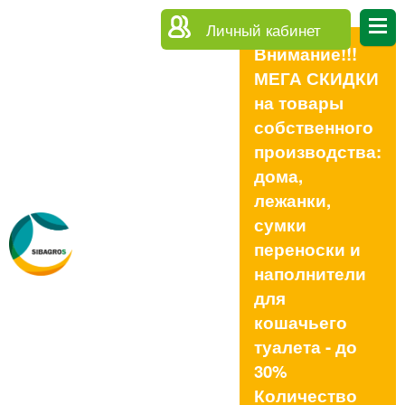
Личный кабинет
Внимание!!!
МЕГА СКИДКИ
на товары
собственного
производства:
дома,
лежанки,
сумки
переноски и
наполнители
для
кошачьего
туалета - до
30%
Количество