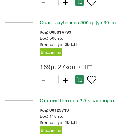
-
+
Соль Глауберова 500 гр (уп 30 шт)
Код:
000014799
Вес: 500 гр.
Кол-во в уп:
30 ШТ
В наличии
169р. 27коп.
/ ШТ
-
+
Стартин Нео ( на 2,5 л раствора)
Код:
00129713
Вес: 110 гр.
Кол-во в уп:
40 ШТ
В наличии