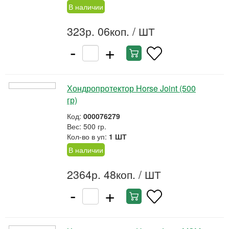
В наличии
323р. 06коп.
/ ШТ
-
+
Хондропротектор Horse Joint (500
гр)
Код:
000076279
Вес: 500 гр.
Кол-во в уп:
1 ШТ
В наличии
2364р. 48коп.
/ ШТ
-
+