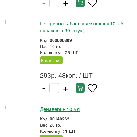
-
+
Гестренол таблетки для кошек 10таб
( упаковка 30 штук )
Код:
000000809
Вес: 10 гр.
Кол-во в уп:
25 ШТ
В наличии
293р. 48коп.
/ ШТ
-
+
Денаверин 10 мл
Код:
00140262
Вес: 20 гр.
Кол-во в уп:
1 ШТ