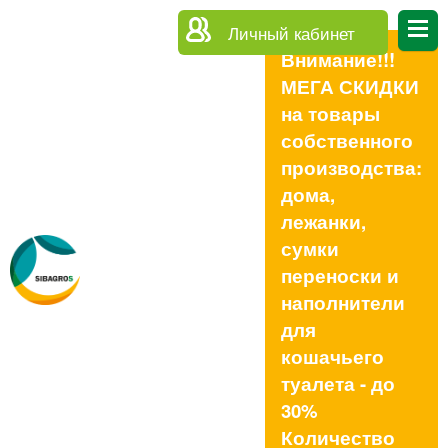
Личный кабинет
Внимание!!!
МЕГА СКИДКИ
на товары
собственного
производства:
дома,
лежанки,
сумки
переноски и
наполнители
для
кошачьего
туалета - до
30%
Количество