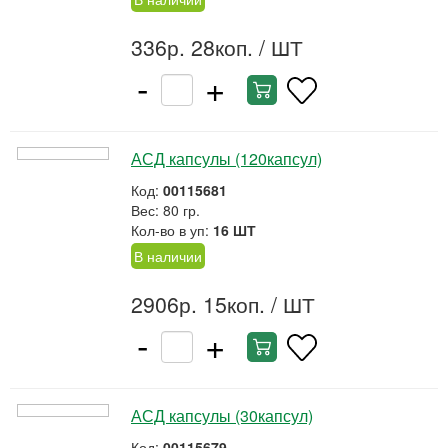
336р. 28коп.
/ ШТ
-
+
АСД капсулы (120капсул)
Код:
00115681
Вес: 80 гр.
Кол-во в уп:
16 ШТ
В наличии
2906р. 15коп.
/ ШТ
-
+
АСД капсулы (30капсул)
Код:
00115679