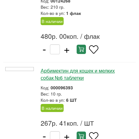
Код:
00124268
Вес: 210 гр.
Кол-во в уп:
1 флак
В наличии
480р. 00коп.
/ флак
-
+
Арбимектин для кошек и мелких
собак №6 таблетки
Код:
000096393
Вес: 10 гр.
Кол-во в уп:
6 ШТ
В наличии
267р. 41коп.
/ ШТ
-
+