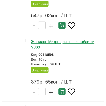
В наличии
547р. 02коп.
/ ШТ
-
+
Жанилон Микро для кошек таблетки
V303
Код:
00118598
Вес: 10 гр.
Кол-во в уп:
26 ШТ
В наличии
379р. 55коп.
/ ШТ
-
+