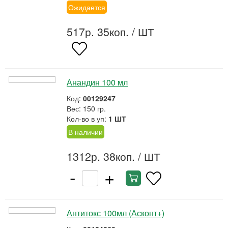
Ожидается
517р. 35коп.
/ ШТ
Анандин 100 мл
Код:
00129247
Вес: 150 гр.
Кол-во в уп:
1 ШТ
В наличии
1312р. 38коп.
/ ШТ
-
+
Антитокс 100мл (Асконт+)