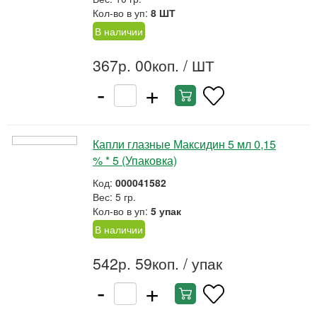
Кол-во в уп:
8 ШТ
В наличии
367р. 00коп.
/ ШТ
-
+
Капли глазные Максидин 5 мл 0,15
% * 5 (Упаковка)
Код:
000041582
Вес: 5 гр.
Кол-во в уп:
5 упак
В наличии
542р. 59коп.
/ упак
-
+