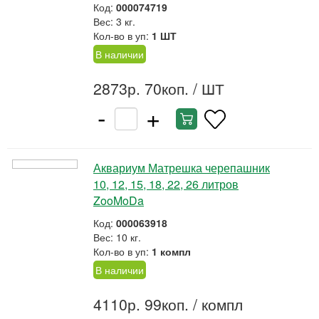
Код:
000074719
Вес: 3 кг.
Кол-во в уп:
1 ШТ
В наличии
2873р. 70коп.
/ ШТ
-
+
Аквариум Матрешка черепашник
10, 12, 15, 18, 22, 26 литров
ZooMoDa
Код:
000063918
Вес: 10 кг.
Кол-во в уп:
1 компл
В наличии
4110р. 99коп.
/ компл