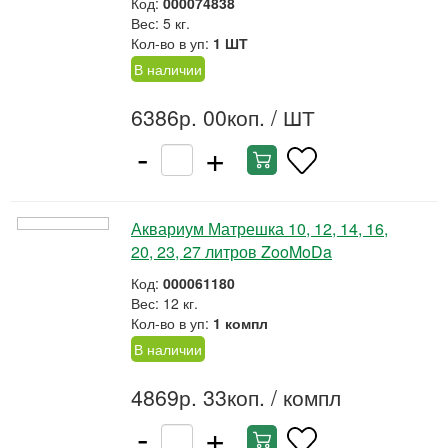
Код:
000074838
Вес: 5 кг.
Кол-во в уп:
1 ШТ
В наличии
6386р. 00коп.
/ ШТ
-
+
Аквариум Матрешка 10, 12, 14, 16,
20, 23, 27 литров ZooMoDa
Код:
000061180
Вес: 12 кг.
Кол-во в уп:
1 компл
В наличии
4869р. 33коп.
/ компл
-
+