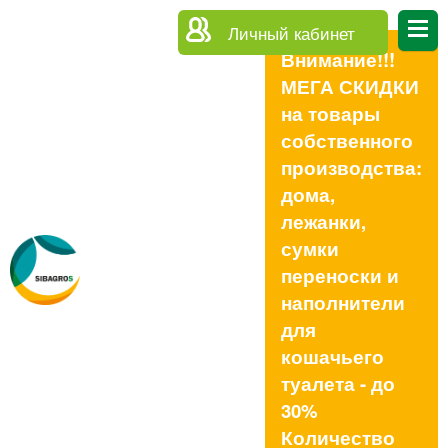
Личный кабинет
Внимание!!!
МЕГА СКИДКИ
на товары
собственного
производства:
дома,
лежанки,
сумки
переноски и
наполнители
для
кошачьего
туалета - до
30%
Количество