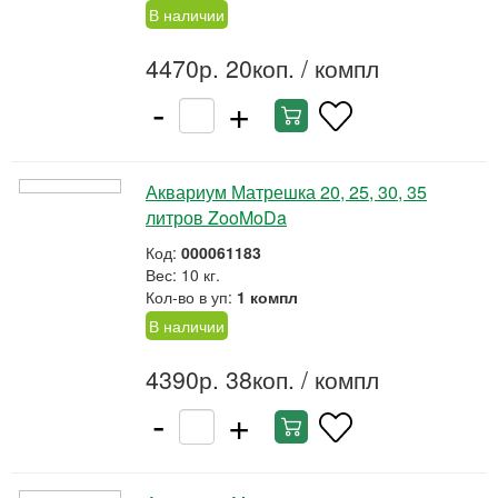
В наличии
4470р. 20коп.
/ компл
-
+
Аквариум Матрешка 20, 25, 30, 35
литров ZooMoDa
Код:
000061183
Вес: 10 кг.
Кол-во в уп:
1 компл
В наличии
4390р. 38коп.
/ компл
-
+