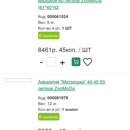
крышкой 80 литров ZooMoDa
(61*40*42
Код:
000061524
Вес: 6 кг.
Кол-во в уп:
1 ШТ
В наличии
8461р. 45коп.
/ ШТ
-
+
Аквариум "Матрешка" 40,45,50
литров ZooMoDa
Код:
000081979
Вес: 12 кг.
Кол-во в уп:
1 компл
В наличии