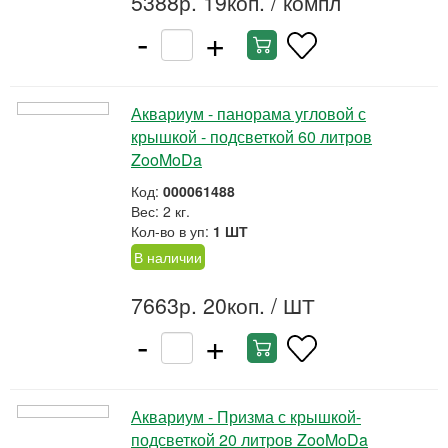
5388р. 19коп.
/ компл
-
+
Аквариум - панорама угловой с
крышкой - подсветкой 60 литров
ZooMoDa
Код:
000061488
Вес: 2 кг.
Кол-во в уп:
1 ШТ
В наличии
7663р. 20коп.
/ ШТ
-
+
Аквариум - Призма с крышкой-
подсветкой 20 литров ZooMoDa