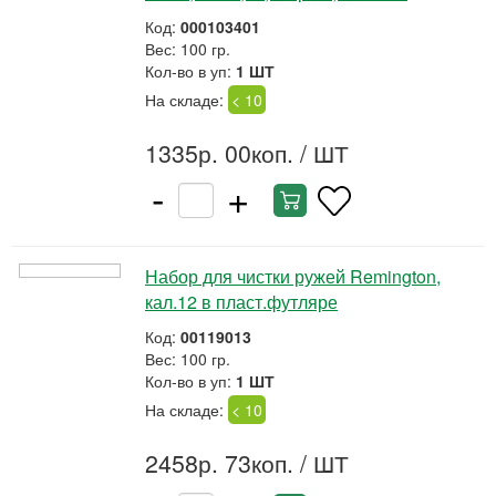
Код:
000103401
Вес: 100 гр.
Кол-во в уп:
1 ШТ
На складе:
< 10
1335р. 00коп.
/ ШТ
-
+
Набор для чистки ружей Remington,
кал.12 в пласт.футляре
Код:
00119013
Вес: 100 гр.
Кол-во в уп:
1 ШТ
На складе:
< 10
2458р. 73коп.
/ ШТ