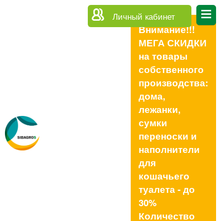
Личный кабинет
Внимание!!!
МЕГА СКИДКИ
на товары
собственного
производства:
дома,
лежанки,
сумки
переноски и
наполнители
для
кошачьего
туалета - до
30%
Количество