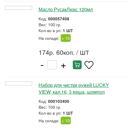
Масло РусакЛюкс 120мл
Код:
000057408
Вес: 100 гр.
Кол-во в уп:
1 ШТ
На складе:
> 10
174р. 60коп.
/ ШТ
-
+
Набор для чистки ружей LUCKY
VIEW, кал.16, 3 ерша, шомпол
Код:
000103400
Вес: 100 гр.
Кол-во в уп:
1 ШТ
На складе:
< 10