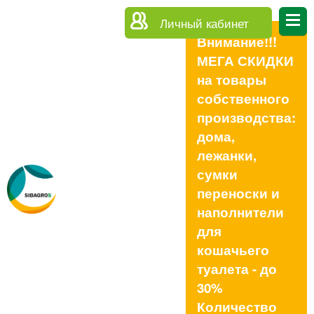
Личный кабинет
Внимание!!!
МЕГА СКИДКИ
на товары
собственного
производства:
дома,
лежанки,
сумки
переноски и
наполнители
для
кошачьего
туалета - до
30%
Количество