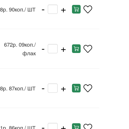
-
+
8р. 90коп.
/ ШТ
-
+
672р. 09коп.
/
флак
-
+
8р. 87коп.
/ ШТ
-
+
1р. 86коп.
/ ШТ