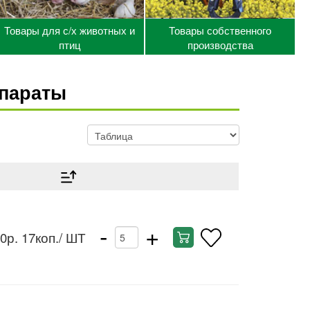
Товары для с/х животных и
Товары собственного
птиц
производства
параты
-
+
0р. 17коп.
/ ШТ