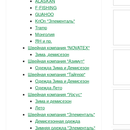
ALASKAN
F-FISHING
GUAHOO
KriOn "Элементаль"
Tramp
Монголия
ЯН и пр.
Швейная компания "NOVATEX"
Зима, демисезон
Швейная компания "Азимут"
Одежда Зима и Демисезон
Швейная компания "Тайгерр"
Одежда Зима и Демисезон
Одежда Лето
Швейная компания "Урсус"
Зима и демисезон
Лето
Швейная компания "Элементаль"
Демисезонная одежда
Зимняя одежда "Элементаль"