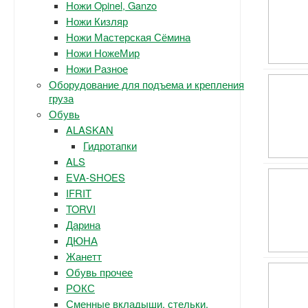
Ножи Opinel, Ganzo
Ножи Кизляр
Ножи Мастерская Сёмина
Ножи НожеМир
Ножи Разное
Оборудование для подъема и крепления
груза
Обувь
ALASKAN
Гидротапки
ALS
EVA-SHOES
IFRIT
TORVI
Дарина
ДЮНА
Жанетт
Обувь прочее
РОКС
Сменные вкладыши, стельки.