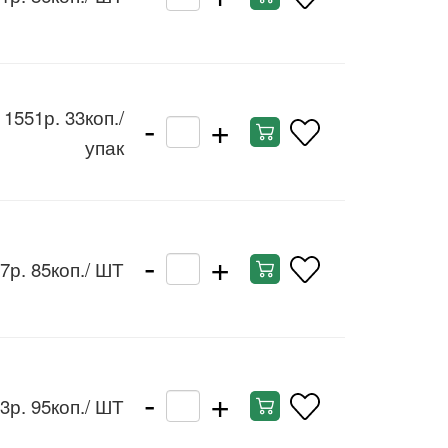
-
+
1551р. 33коп.
/
упак
-
+
7р. 85коп.
/ ШТ
-
+
3р. 95коп.
/ ШТ