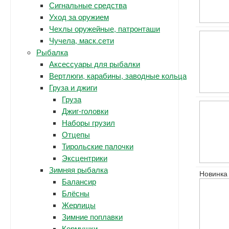
Сигнальные средства
Уход за оружием
Чехлы оружейные, патронташи
Чучела, маск.сети
Рыбалка
Аксессуары для рыбалки
Вертлюги, карабины, заводные кольца
Груза и джиги
Груза
Джиг-головки
Наборы грузил
Отцепы
Тирольские палочки
Эксцентрики
Зимняя рыбалка
Новинка
Балансир
Блёсны
Жерлицы
Зимние поплавки
Кормушки