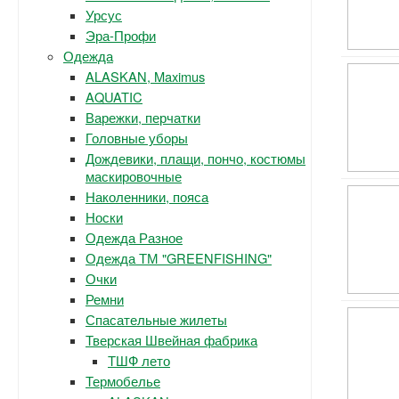
Урсус
Эра-Профи
Одежда
ALASKAN, Maximus
AQUATIC
Варежки, перчатки
Головные уборы
Дождевики, плащи, пончо, костюмы
маскировочные
Наколенники, пояса
Носки
Одежда Разное
Одежда ТМ "GREENFISHING"
Очки
Ремни
Спасательные жилеты
Тверская Швейная фабрика
ТШФ лето
Термобелье