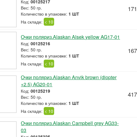
Код:
00125217
Вес: 50 гр.
171
Количество в упаковке:
1 ШТ
На складе:
< 10
Очки поляриз.Alaskan Alsek yellow AG17-01
Код:
00125216
Вес: 50 гр.
167
Количество в упаковке:
1 ШТ
На складе:
< 10
Очки поляриз.Alaskan Anvik brown (diopter
+2.5) AG20-01
Код:
00125219
417
Вес: 50 гр.
Количество в упаковке:
1 ШТ
На складе:
< 10
Очки поляриз.Alaskan Campbell grey AG33-
03
Код:
00125225