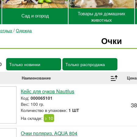
Товары для домашних
Сад и огород
животных
 отдых
/
Одежда
Очки
р
Только новинки
Только распродажа
Наименование
Цена
Кейс для очков Nautilus
Код:
000065101
Вес: 100 гр.
38
Количество в упаковке:
1 ШТ
На складе:
> 10
Очки поляриз. AQUA 804