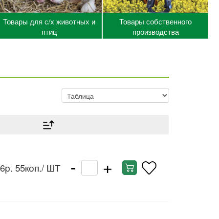
Товары для с/х животных и
Товары собственного
птиц
производства
-
+
6р. 55коп.
/ ШТ