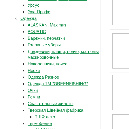
Урсус
Эра-Профи
Одежда
ALASKAN, Maximus
AQUATIC
Варежки, перчатки
Головные уборы
Дождевики, плащи, пончо, костюмы
маскировочные
Наколенники, пояса
Носки
Одежда Разное
Одежда ТМ "GREENFISHING"
Очки
Ремни
Спасательные жилеты
Тверская Швейная фабрика
ТШФ лето
Термобелье