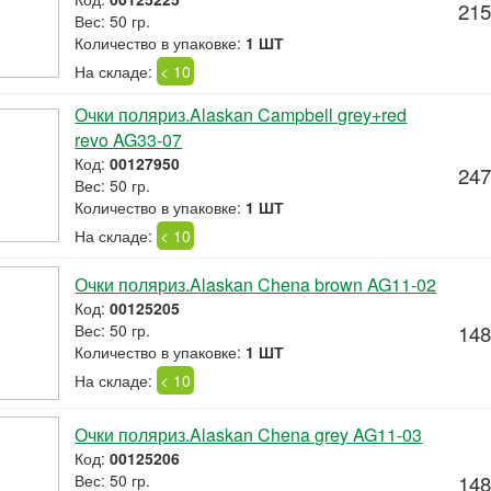
215
Вес: 50 гр.
Количество в упаковке:
1 ШТ
На складе:
< 10
Очки поляриз.Alaskan Campbell grey+red
revo AG33-07
Код:
00127950
247
Вес: 50 гр.
Количество в упаковке:
1 ШТ
На складе:
< 10
Очки поляриз.Alaskan Chena brown AG11-02
Код:
00125205
Вес: 50 гр.
148
Количество в упаковке:
1 ШТ
На складе:
< 10
Очки поляриз.Alaskan Chena grey AG11-03
Код:
00125206
Вес: 50 гр.
148