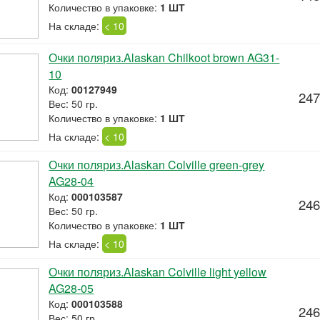
Количество в упаковке:
1 ШТ
На складе:
< 10
Очки поляриз.Alaskan Chilkoot brown AG31-
10
Код:
00127949
247
Вес: 50 гр.
Количество в упаковке:
1 ШТ
На складе:
< 10
Очки поляриз.Alaskan Colville green-grey
AG28-04
Код:
000103587
246
Вес: 50 гр.
Количество в упаковке:
1 ШТ
На складе:
< 10
Очки поляриз.Alaskan Colville light yellow
AG28-05
Код:
000103588
246
Вес: 50 гр.