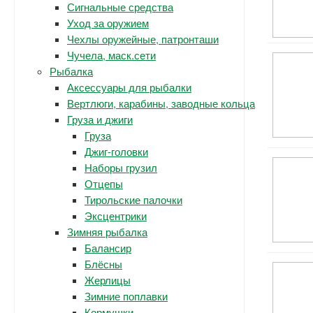
Сигнальные средства
Уход за оружием
Чехлы оружейные, патронташи
Чучела, маск.сети
Рыбалка
Аксессуары для рыбалки
Вертлюги, карабины, заводные кольца
Груза и джиги
Груза
Джиг-головки
Наборы грузил
Отцепы
Тирольские палочки
Эксцентрики
Зимняя рыбалка
Балансир
Блёсны
Жерлицы
Зимние поплавки
Кормушки