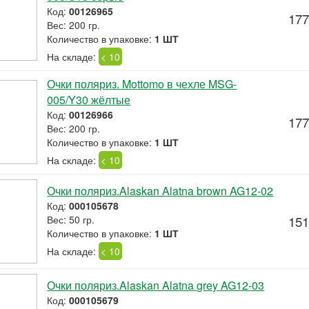
Код:
00126965
177
Вес: 200 гр.
Количество в упаковке:
1 ШТ
На складе:
< 10
Очки поляриз. Mottomo в чехле MSG-
005/Y30 жёлтые
Код:
00126966
177
Вес: 200 гр.
Количество в упаковке:
1 ШТ
На складе:
< 10
Очки поляриз.Alaskan Alatna brown AG12-02
Код:
000105678
Вес: 50 гр.
151
Количество в упаковке:
1 ШТ
На складе:
< 10
Очки поляриз.Alaskan Alatna grey AG12-03
Код:
000105679