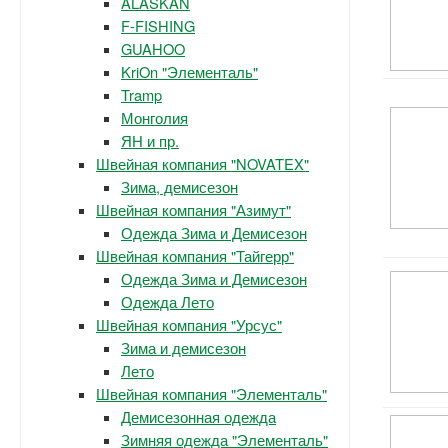
ALASKAN
F-FISHING
GUAHOO
KriOn "Элементаль"
Tramp
Монголия
ЯН и пр.
Швейная компания "NOVATEX"
Зима, демисезон
Швейная компания "Азимут"
Одежда Зима и Демисезон
Швейная компания "Тайгерр"
Одежда Зима и Демисезон
Одежда Лето
Швейная компания "Урсус"
Зима и демисезон
Лето
Швейная компания "Элементаль"
Демисезонная одежда
Зимняя одежда "Элементаль"