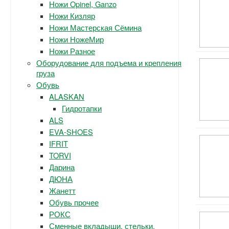
Ножи Opinel, Ganzo
Ножи Кизляр
Ножи Мастерская Сёмина
Ножи НожеМир
Ножи Разное
Оборудование для подъема и крепления
груза
Обувь
ALASKAN
Гидротапки
ALS
EVA-SHOES
IFRIT
TORVI
Дарина
ДЮНА
Жанетт
Обувь прочее
РОКС
Сменные вкладыши, стельки.