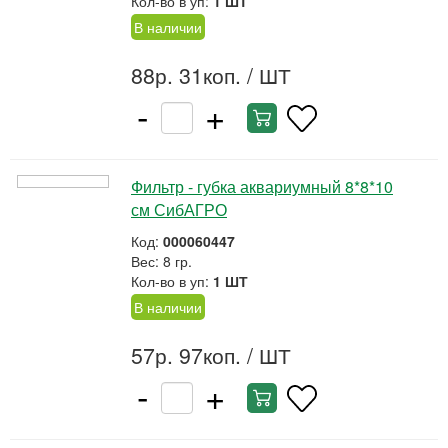
Кол-во в уп:
1 ШТ
В наличии
88р. 31коп.
/ ШТ
-
+
Фильтр - губка аквариумный 8*8*10
см СибАГРО
Код:
000060447
Вес: 8 гр.
Кол-во в уп:
1 ШТ
В наличии
57р. 97коп.
/ ШТ
-
+