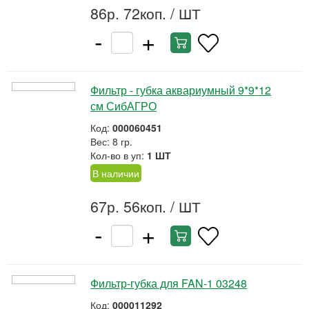
86р. 72коп.
/ ШТ
-
+
Фильтр - губка аквариумный 9*9*12
см СибАГРО
Код:
000060451
Вес: 8 гр.
Кол-во в уп:
1 ШТ
В наличии
67р. 56коп.
/ ШТ
-
+
Фильтр-губка для FAN-1 03248
Код:
000011292