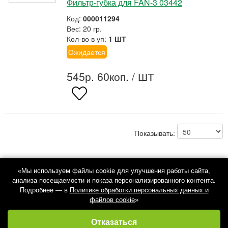
Фильтр-губка для FAN-3 03442
Код:
000011294
Вес: 20 гр.
Кол-во в уп:
1 ШТ
Ожидается
545р. 60коп.
/ ШТ
Показывать:
«Мы используем файлы cookie для улучшения работы сайта,
анализа посещаемости и показа персонализированного контента.
Подробнее — в
Политике обработки персональных данных и
файлов cookie
»
Отказаться