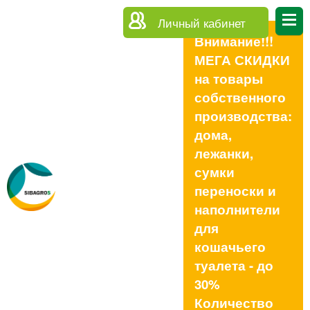
Личный кабинет
Внимание!!!
МЕГА СКИДКИ
на товары
собственного
производства:
дома,
лежанки,
сумки
переноски и
наполнители
для
кошачьего
туалета - до
30%
Количество