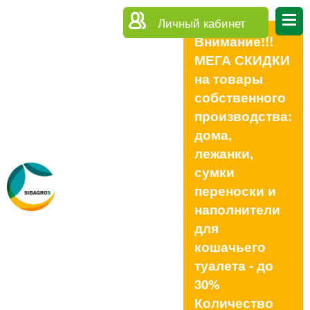
Личный кабинет
Внимание!!!
МЕГА СКИДКИ
на товары
собственного
производства:
дома,
лежанки,
сумки
переноски и
наполнители
для
кошачьего
туалета - до
30%
Количество