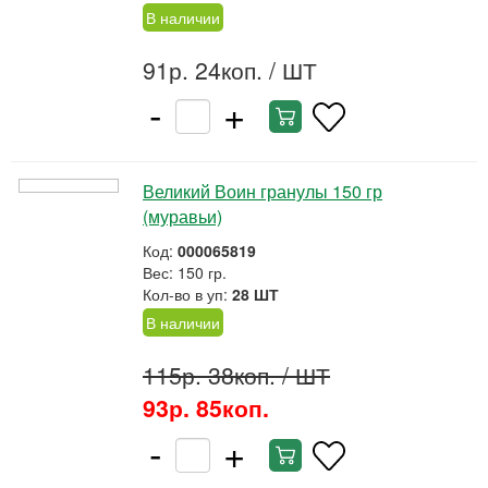
В наличии
91р. 24коп.
/ ШТ
-
+
Великий Воин гранулы 150 гр
(муравьи)
Код:
000065819
Вес: 150 гр.
Кол-во в уп:
28 ШТ
В наличии
115р. 38коп.
/ ШТ
93р. 85коп.
-
+