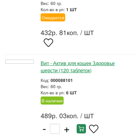
Вес: 60 гр.
Кол-во в уп:
1 ШТ
Ожидается
432р. 81коп.
/ ШТ
Вит - Актив для кошек Здоровье
шерсти (120 таблеток)
Код:
000088101
Вес: 60 гр.
Кол-во в уп:
6 ШТ
В наличии
489р. 03коп.
/ ШТ
-
+