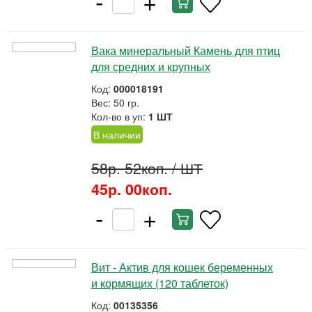
-
+
Вака минеральный Камень для птиц
для средних и крупных
Код:
000018191
Вес: 50 гр.
Кол-во в уп:
1 ШТ
В наличии
58р. 52коп.
/ ШТ
45р. 00коп.
-
+
Вит - Актив для кошек беременных
и кормящих (120 таблеток)
Код:
00135356