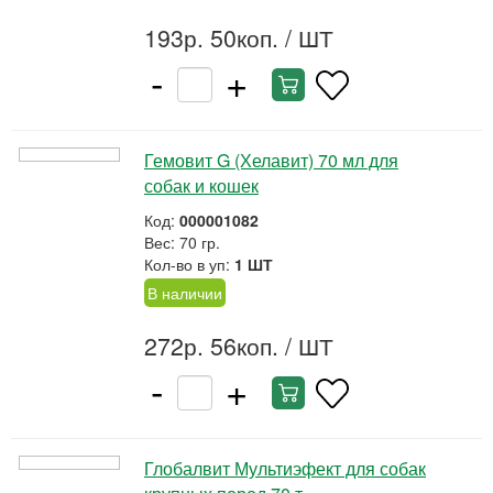
193р. 50коп.
/ ШТ
-
+
Гемовит G (Хелавит) 70 мл для
собак и кошек
Код:
000001082
Вес: 70 гр.
Кол-во в уп:
1 ШТ
В наличии
272р. 56коп.
/ ШТ
-
+
Глобалвит Мультиэфект для собак