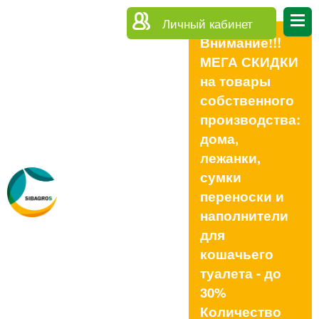
Личный кабинет
Внимание!!!
МЕГА СКИДКИ
на товары
собственного
производства:
дома,
лежанки,
сумки
переноски и
наполнители
для
кошачьего
туалета - до
30%
Количество