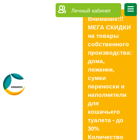
Личный кабинет
Внимание!!!
МЕГА СКИДКИ
на товары
собственного
производства:
дома,
лежанки,
сумки
переноски и
наполнители
для
кошачьего
туалета - до
30%
Количество