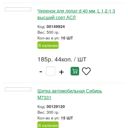
Черенок для лопат d 40 мм, L 1,2-1,3
высший сорт АСЛ
Код:
00149924
Вес: 500 гр.
Кол-во в уп:
10 ШТ
В наличии
185р. 44коп.
/ ШТ
-
+
Щетка автомобильная Сибирь
М7331
Код:
00129120
Вес: 300 гр.
Кол-во в уп:
15 ШТ
В наличии