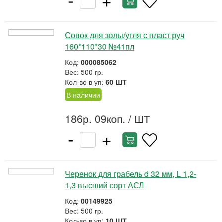
Совок для золы/угля с пласт руч
160*110*30 №41пл
Код:
000085062
Вес: 500 гр.
Кол-во в уп:
60 ШТ
В наличии
186р. 09коп.
/ ШТ
-
+
Черенок для грабель d 32 мм, L 1,2-
1,3 высший сорт АСЛ
Код:
00149925
Вес: 500 гр.
Кол-во в уп:
10 ШТ