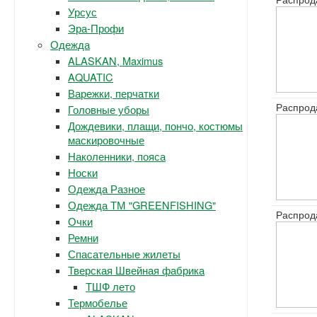
Урсус
Эра-Профи
Одежда
ALASKAN, Maximus
AQUATIC
Варежки, перчатки
Распрод
Головные уборы
Дождевики, плащи, пончо, костюмы
маскировочные
Наколенники, пояса
Носки
Одежда Разное
Одежда ТМ "GREENFISHING"
Распрод
Очки
Ремни
Спасательные жилеты
Тверская Швейная фабрика
ТШФ лето
Термобелье