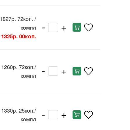
1827р. 72коп.
/
-
+
компл
1325р. 00коп.
-
+
1260р. 72коп.
/
компл
-
+
1330р. 25коп.
/
компл