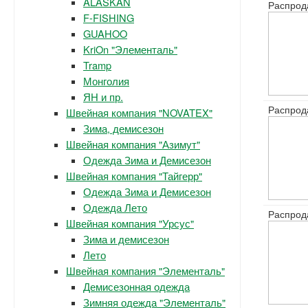
ALASKAN
Распрод
F-FISHING
GUAHOO
KriOn "Элементаль"
Tramp
Монголия
ЯН и пр.
Распрод
Швейная компания "NOVATEX"
Зима, демисезон
Швейная компания "Азимут"
Одежда Зима и Демисезон
Швейная компания "Тайгерр"
Одежда Зима и Демисезон
Одежда Лето
Распрод
Швейная компания "Урсус"
Зима и демисезон
Лето
Швейная компания "Элементаль"
Демисезонная одежда
Зимняя одежда "Элементаль"