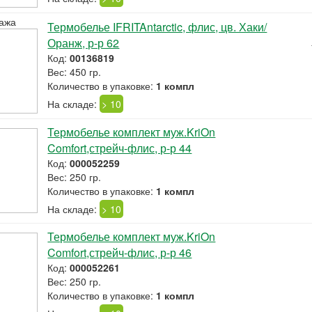
ажа
Термобелье IFRITAntarctic, флис, цв. Хаки/
Оранж, р-р 62
Код:
00136819
Вес: 450 гр.
Количество в упаковке:
1 компл
На складе:
> 10
Термобелье комплект муж.KriOn
Comfort,стрейч-флис, р-р 44
Код:
000052259
Вес: 250 гр.
Количество в упаковке:
1 компл
На складе:
> 10
Термобелье комплект муж.KriOn
Comfort,стрейч-флис, р-р 46
Код:
000052261
Вес: 250 гр.
Количество в упаковке:
1 компл