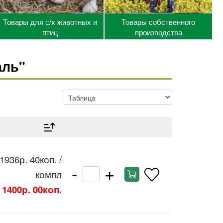
Товары для с/х животных и
Товары собственного
птиц
производства
аль"
1936р. 40коп.
/
-
+
компл
1400р. 00коп.