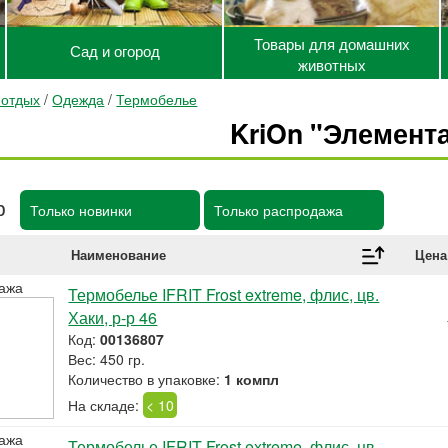
Товары для домашних
Сад и огород
животных
 отдых
/
Одежда
/
Термобелье
KriOn "Элемент
р
Только новинки
Только распродажа
Наименование
Цена
ажа
Термобелье IFRIT Frost extreme, флис, цв.
Хаки, р-р 46
Код:
00136807
Вес: 450 гр.
Количество в упаковке:
1 компл
На складе:
< 10
ажа
Термобелье IFRIT Frost extreme, флис, цв.