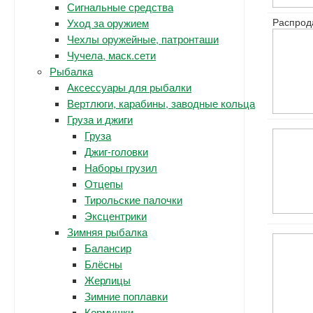
Сигнальные средства
Распрод
Уход за оружием
Чехлы оружейные, патронташи
Чучела, маск.сети
Рыбалка
Аксессуары для рыбалки
Вертлюги, карабины, заводные кольца
Груза и джиги
Груза
Джиг-головки
Наборы грузил
Отцепы
Тирольские палочки
Эксцентрики
Зимняя рыбалка
Балансир
Блёсны
Жерлицы
Зимние поплавки
Кормушки