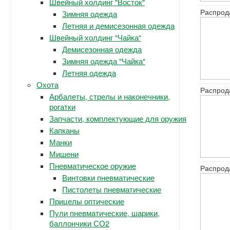
Швейный холдинг "Восток"
Распрод
Зимняя одежда
Летняя и демисезонная одежда
Швейный холдинг "Чайка"
Демисезонная одежда
Зимняя одежда "Чайка"
Летняя одежда
Охота
Распрод
Арбалеты, стрелы и наконечники,
рогатки
Запчасти, комплектующие для оружия
Капканы
Манки
Мишени
Пневматическое оружие
Распрод
Винтовки пневматические
Пистолеты пневматические
Прицелы оптические
Пули пневматические, шарики,
баллончики СО2