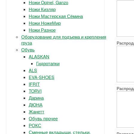
Ножи Opinel, Ganzo
Ножи Кизляр
Ножи Мастерская Сёмина
Ножи НожеМир
Ножи Разное
Оборудование для подъема и крепления
груза
Распрод
Обувь
ALASKAN
Гидротапки
ALS
EVA-SHOES
IFRIT
Распрод
TORVI
Дарина
ДЮНА
Жанетт
Обувь прочее
РОКС
Сменные вкладыши, стельки.
Распрод