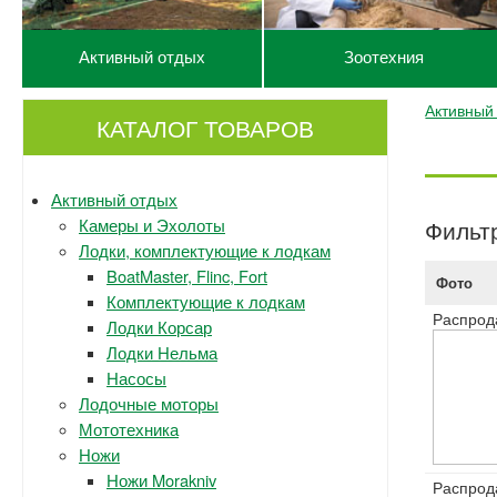
Активный отдых
Зоотехния
Активный
КАТАЛОГ ТОВАРОВ
Активный отдых
Камеры и Эхолоты
Фильт
Лодки, комплектующие к лодкам
BoatMaster, Flinc, Fort
Фото
Комплектующие к лодкам
Распрод
Лодки Корсар
Лодки Нельма
Насосы
Лодочные моторы
Мототехника
Ножи
Ножи Morakniv
Распрод