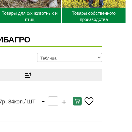
Товары для с/х животных и
Товары собственного
птиц
производства
СИБАГРО
-
+
7р. 84коп.
/ ШТ