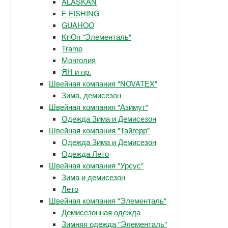
ALASKAN
F-FISHING
GUAHOO
KriOn "Элементаль"
Tramp
Монголия
ЯН и пр.
Швейная компания "NOVATEX"
Зима, демисезон
Швейная компания "Азимут"
Одежда Зима и Демисезон
Швейная компания "Тайгерр"
Одежда Зима и Демисезон
Одежда Лето
Швейная компания "Урсус"
Зима и демисезон
Лето
Швейная компания "Элементаль"
Демисезонная одежда
Зимняя одежда "Элементаль"