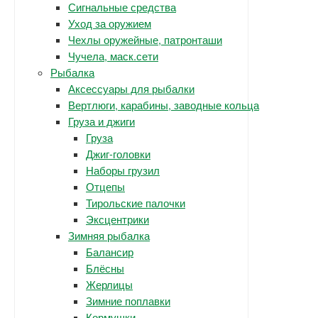
Сигнальные средства
Уход за оружием
Чехлы оружейные, патронташи
Чучела, маск.сети
Рыбалка
Аксессуары для рыбалки
Вертлюги, карабины, заводные кольца
Груза и джиги
Груза
Джиг-головки
Наборы грузил
Отцепы
Тирольские палочки
Эксцентрики
Зимняя рыбалка
Балансир
Блёсны
Жерлицы
Зимние поплавки
Кормушки