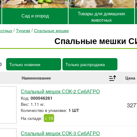
Товары для домашних
Сад и огород
животных
 отдых
/
Туризм
/
Спальные мешки
Спальные мешки 
р
Только новинки
Только распродажа
Наименование
Цена
Спальный мешок СОК-2 СибАГРО
Код:
000046261
Вес: 1.11 кг.
327
Количество в упаковке:
1 ШТ
На складе:
< 10
Спальный мешок СОК-3 СибАГРО