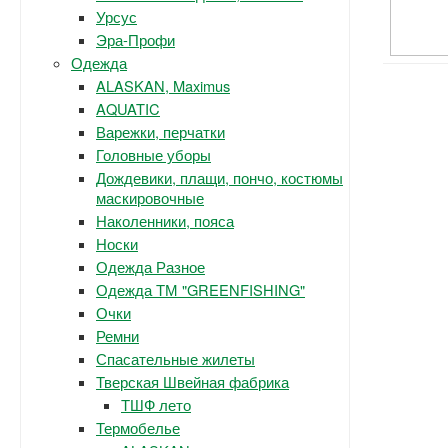
Урсус
Эра-Профи
Одежда
ALASKAN, Maximus
AQUATIC
Варежки, перчатки
Головные уборы
Дождевики, плащи, пончо, костюмы
маскировочные
Наколенники, пояса
Носки
Одежда Разное
Одежда ТМ "GREENFISHING"
Очки
Ремни
Спасательные жилеты
Тверская Швейная фабрика
ТШФ лето
Термобелье