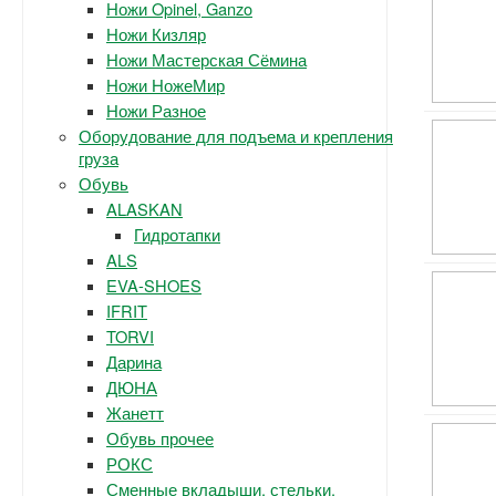
Ножи Opinel, Ganzo
Ножи Кизляр
Ножи Мастерская Сёмина
Ножи НожеМир
Ножи Разное
Оборудование для подъема и крепления
груза
Обувь
ALASKAN
Гидротапки
ALS
EVA-SHOES
IFRIT
TORVI
Дарина
ДЮНА
Жанетт
Обувь прочее
РОКС
Сменные вкладыши, стельки.