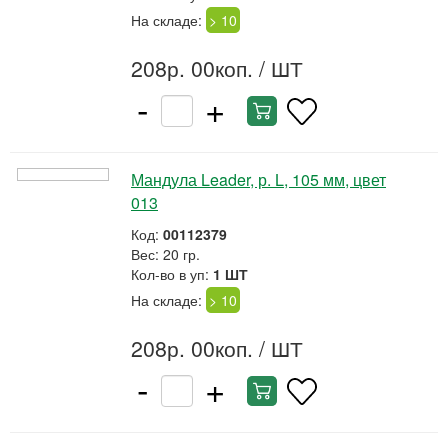
На складе:
> 10
208р. 00коп.
/ ШТ
-
+
Мандула Leader, р. L, 105 мм, цвет
013
Код:
00112379
Вес: 20 гр.
Кол-во в уп:
1 ШТ
На складе:
> 10
208р. 00коп.
/ ШТ
-
+