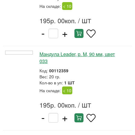
На складе:
< 10
195р. 00коп.
/ ШТ
-
+
Мандула Leader, р. M, 90 мм, цвет
033
Код:
00112359
Вес: 20 гр.
Кол-во в уп:
1 ШТ
На складе:
< 10
195р. 00коп.
/ ШТ
-
+