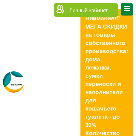
Личный кабинет
Внимание!!!
МЕГА СКИДКИ
на товары
собственного
производства:
дома,
лежанки,
сумки
переноски и
наполнители
для
кошачьего
туалета - до
30%
Количество