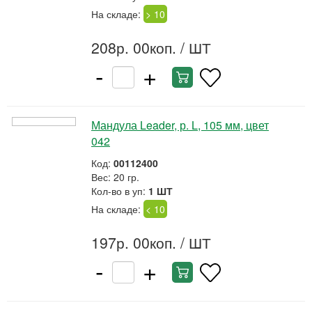
На складе:
> 10
208р. 00коп.
/ ШТ
-
+
Мандула Leader, р. L, 105 мм, цвет
042
Код:
00112400
Вес: 20 гр.
Кол-во в уп:
1 ШТ
На складе:
< 10
197р. 00коп.
/ ШТ
-
+