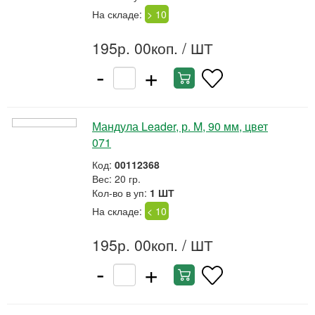
На складе:
> 10
195р. 00коп.
/ ШТ
-
+
Мандула Leader, р. M, 90 мм, цвет
071
Код:
00112368
Вес: 20 гр.
Кол-во в уп:
1 ШТ
На складе:
< 10
195р. 00коп.
/ ШТ
-
+