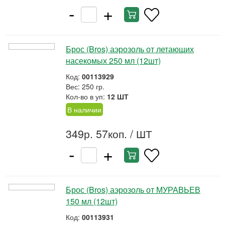
-
+
Брос (Bros) аэрозоль от летающих
насекомых 250 мл (12шт)
Код:
00113929
Вес: 250 гр.
Кол-во в уп:
12 ШТ
В наличии
349р. 57коп.
/ ШТ
-
+
Брос (Bros) аэрозоль от МУРАВЬЕВ
150 мл (12шт)
Код:
00113931