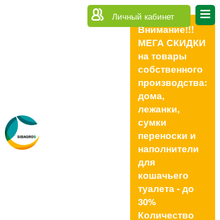
Личный кабинет
Внимание!!!
МЕГА СКИДКИ
на товары
собственного
производства:
дома,
лежанки,
сумки
переноски и
наполнители
для
кошачьего
туалета - до
30%
Количество