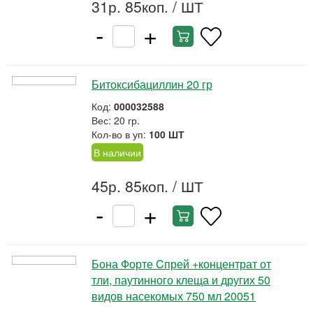
31р. 85коп.
/ ШТ
-
+
Битоксибациллин 20 гр
Код:
000032588
Вес: 20 гр.
Кол-во в уп:
100 ШТ
В наличии
45р. 85коп.
/ ШТ
-
+
Бона Форте Cпрей +концентрат от
тли, паутинного клеща и других 50
видов насекомых 750 мл 20051