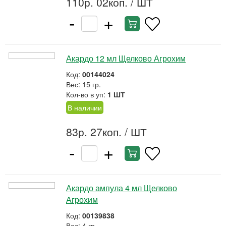
110р. 02коп.
/ ШТ
-
+
Акардо 12 мл Щелково Агрохим
Код:
00144024
Вес: 15 гр.
Кол-во в уп:
1 ШТ
В наличии
83р. 27коп.
/ ШТ
-
+
Акардо ампула 4 мл Щелково
Агрохим
Код:
00139838
Вес: 4 гр.