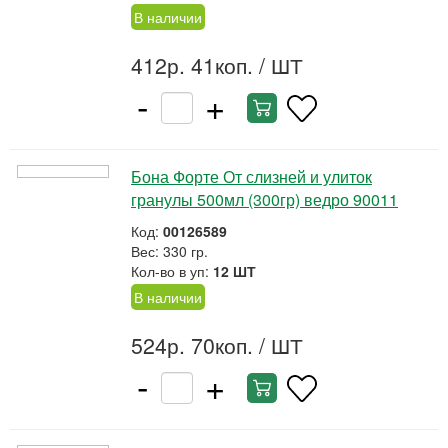
В наличии
412р. 41коп.
/ ШТ
-
+
Бона Форте От слизней и улиток
гранулы 500мл (300гр) ведро 90011
Код:
00126589
Вес: 330 гр.
Кол-во в уп:
12 ШТ
В наличии
524р. 70коп.
/ ШТ
-
+