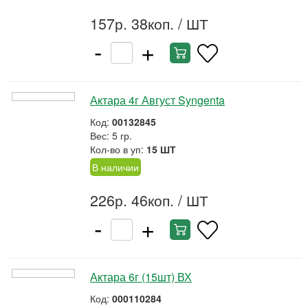
157р. 38коп.
/ ШТ
-
+
Актара 4г Август Syngenta
Код:
00132845
Вес: 5 гр.
Кол-во в уп:
15 ШТ
В наличии
226р. 46коп.
/ ШТ
-
+
Актара 6г (15шт) ВХ
Код:
000110284