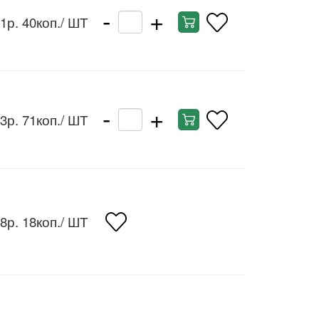
-
+
1р. 40коп.
/ ШТ
-
+
3р. 71коп.
/ ШТ
8р. 18коп.
/ ШТ