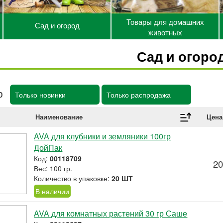
Товары для домашних
Сад и огород
животных
Сад и огоро
р
Только новинки
Только распродажа
Наименование
Цена
AVA для клубники и земляники 100гр
ДойПак
Код:
00118709
20
Вес: 100 гр.
Количество в упаковке:
20 ШТ
В наличии
AVA для комнатных растений 30 гр Саше