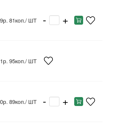
-
+
9р. 81коп.
/ ШТ
1р. 95коп.
/ ШТ
-
+
0р. 89коп.
/ ШТ