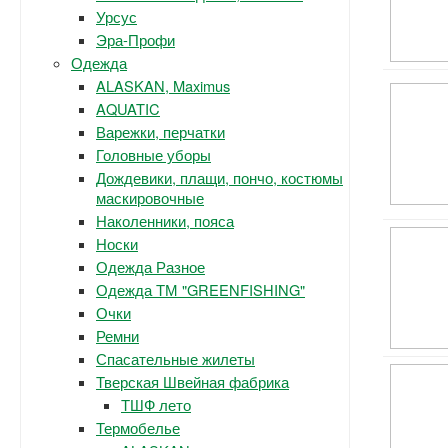
Урсус
Эра-Профи
Одежда
ALASKAN, Maximus
AQUATIC
Варежки, перчатки
Головные уборы
Дождевики, плащи, пончо, костюмы
маскировочные
Наколенники, пояса
Носки
Одежда Разное
Одежда ТМ "GREENFISHING"
Очки
Ремни
Спасательные жилеты
Тверская Швейная фабрика
ТШФ лето
Термобелье