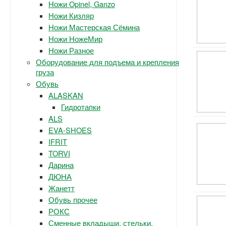
Ножи Opinel, Ganzo
Ножи Кизляр
Ножи Мастерская Сёмина
Ножи НожеМир
Ножи Разное
Оборудование для подъема и крепления
груза
Обувь
ALASKAN
Гидротапки
ALS
EVA-SHOES
IFRIT
TORVI
Дарина
ДЮНА
Жанетт
Обувь прочее
РОКС
Сменные вкладыши, стельки.