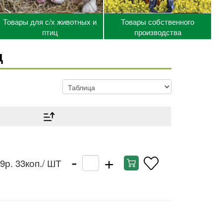
Товары для с/х животных и
Товары собственного
птиц
производства
д
-
+
9р. 33коп.
/ ШТ