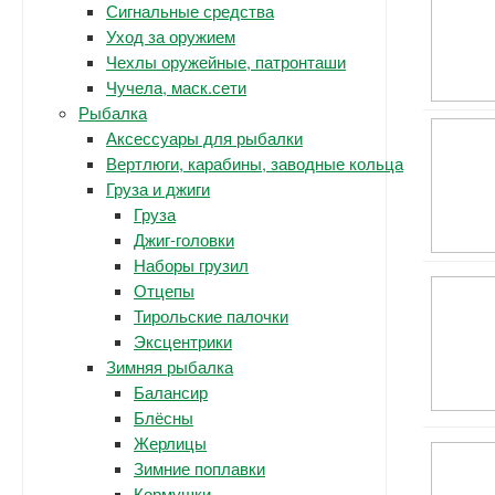
Сигнальные средства
Уход за оружием
Чехлы оружейные, патронташи
Чучела, маск.сети
Рыбалка
Аксессуары для рыбалки
Вертлюги, карабины, заводные кольца
Груза и джиги
Груза
Джиг-головки
Наборы грузил
Отцепы
Тирольские палочки
Эксцентрики
Зимняя рыбалка
Балансир
Блёсны
Жерлицы
Зимние поплавки
Кормушки