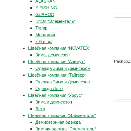
ALASKAN
F-FISHING
GUAHOO
KriOn "Элементаль"
Tramp
Монголия
ЯН и пр.
Швейная компания "NOVATEX"
Зима, демисезон
Распрод
Швейная компания "Азимут"
Одежда Зима и Демисезон
Швейная компания "Тайгерр"
Одежда Зима и Демисезон
Одежда Лето
Швейная компания "Урсус"
Зима и демисезон
Лето
Швейная компания "Элементаль"
Демисезонная одежда
Зимняя одежда "Элементаль"