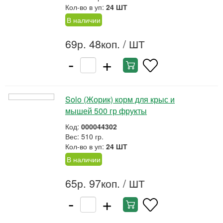
Кол-во в уп:
24 ШТ
В наличии
69р. 48коп.
/ ШТ
-
+
Solo (Жорик) корм для крыс и
мышей 500 гр фрукты
Код:
000044302
Вес: 510 гр.
Кол-во в уп:
24 ШТ
В наличии
65р. 97коп.
/ ШТ
-
+