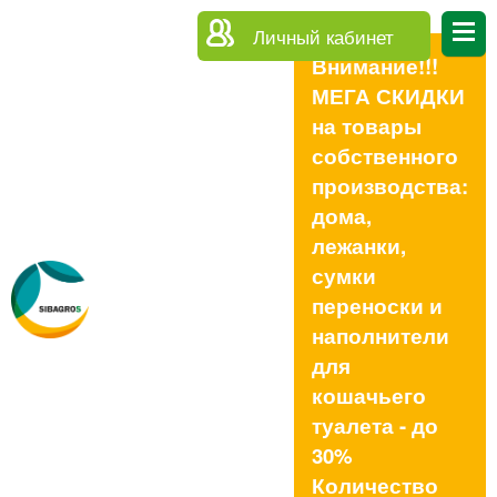
Личный кабинет
Внимание!!!
МЕГА СКИДКИ
на товары
собственного
производства:
дома,
лежанки,
сумки
переноски и
наполнители
для
кошачьего
туалета - до
30%
Количество