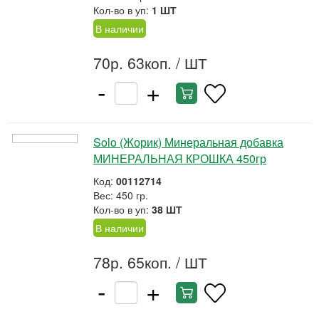
Кол-во в уп:
1 ШТ
В наличии
70р. 63коп.
/ ШТ
-
+
Solo (Жорик) Минеральная добавка
МИНЕРАЛЬНАЯ КРОШКА 450гр
Код:
00112714
Вес: 450 гр.
Кол-во в уп:
38 ШТ
В наличии
78р. 65коп.
/ ШТ
-
+