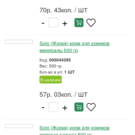
70р. 43коп.
/ ШТ
-
+
Solo (Жорик) корм для хомяков
минералы 500 гр
Код:
000044295
Вес: 500 гр.
Кол-во в уп:
1 ШТ
В наличии
57р. 03коп.
/ ШТ
-
+
Solo (Жорик) корм для хомяков
морская капуста 500 гр