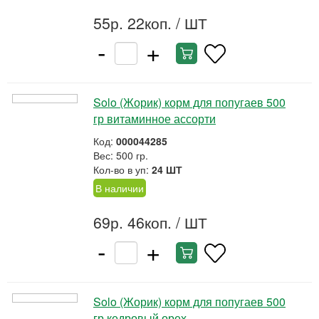
55р. 22коп.
/ ШТ
-
+
Solo (Жорик) корм для попугаев 500
гр витаминное ассорти
Код:
000044285
Вес: 500 гр.
Кол-во в уп:
24 ШТ
В наличии
69р. 46коп.
/ ШТ
-
+
Solo (Жорик) корм для попугаев 500
гр кедровый орех