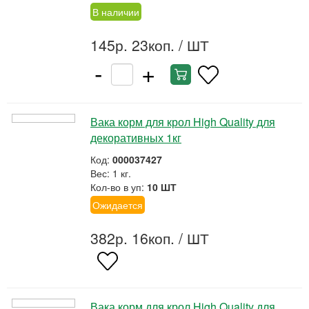
В наличии
145р. 23коп.
/ ШТ
-
+
Вака корм для крол High Quality для
декоративных 1кг
Код:
000037427
Вес: 1 кг.
Кол-во в уп:
10 ШТ
Ожидается
382р. 16коп.
/ ШТ
Вака корм для крол High Quality для