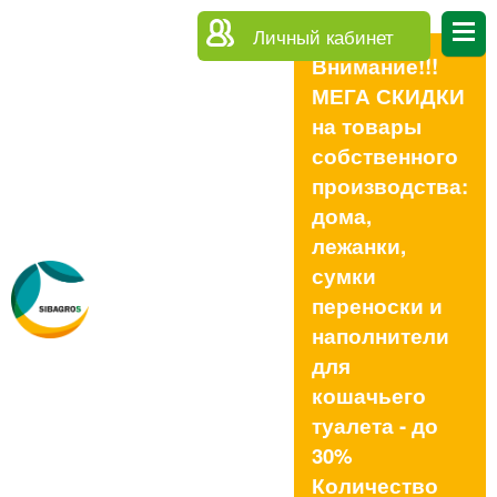
Личный кабинет
Внимание!!!
МЕГА СКИДКИ
на товары
собственного
производства:
дома,
лежанки,
сумки
переноски и
наполнители
для
кошачьего
туалета - до
30%
Количество