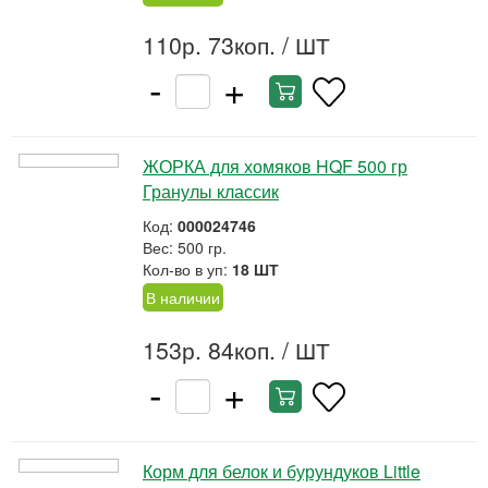
110р. 73коп.
/ ШТ
-
+
ЖОРКА для хомяков HQF 500 гр
Гранулы классик
Код:
000024746
Вес: 500 гр.
Кол-во в уп:
18 ШТ
В наличии
153р. 84коп.
/ ШТ
-
+
Корм для белок и бурундуков Little