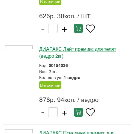
В наличии
626р. 30коп.
/ ШТ
-
+
ДИАРАКС Лайт премикс для телят
(ведро 2кг)
Код:
00154036
Вес: 2 кг.
Кол-во в уп:
1 ведро
В наличии
876р. 94коп.
/ ведро
-
+
ДИАРАКС Псиллиум премикс для