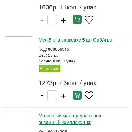
1636р. 11коп.
/ упак
-
+
Мел 5 кг в упаковке 5 шт СибАгро
Код:
000056315
Вес: 25 кг.
Кол-во в уп:
1 упак
В наличии
1273р. 43коп.
/ упак
-
+
Молочный мастер для коров
энзимный комплекс 1 кг
Код:
00131305