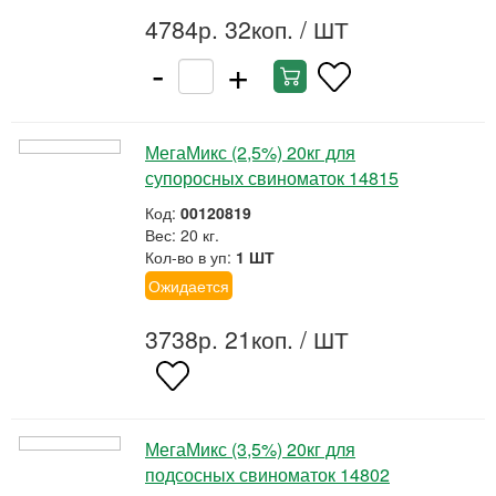
4784р. 32коп.
/ ШТ
-
+
МегаМикс (2,5%) 20кг для
супоросных свиноматок 14815
Код:
00120819
Вес: 20 кг.
Кол-во в уп:
1 ШТ
Ожидается
3738р. 21коп.
/ ШТ
МегаМикс (3,5%) 20кг для
подсосных свиноматок 14802