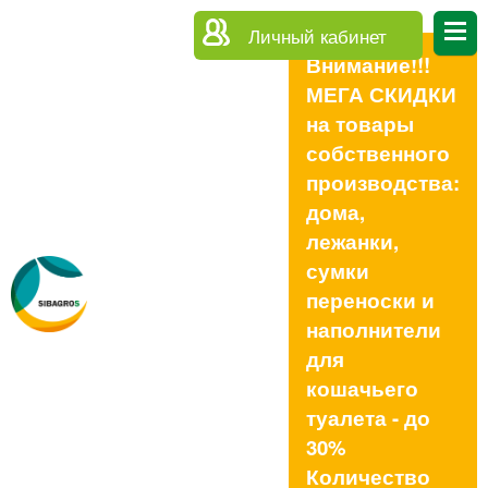
Личный кабинет
Внимание!!!
МЕГА СКИДКИ
на товары
собственного
производства:
дома,
лежанки,
сумки
переноски и
наполнители
для
кошачьего
туалета - до
30%
Количество