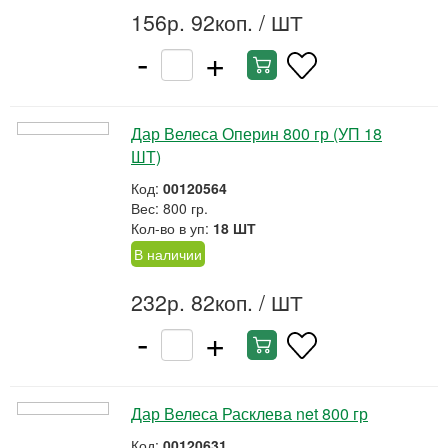
156р. 92коп.
/ ШТ
-
+
Дар Велеса Оперин 800 гр (УП 18
ШТ)
Код:
00120564
Вес: 800 гр.
Кол-во в уп:
18 ШТ
В наличии
232р. 82коп.
/ ШТ
-
+
Дар Велеса Расклева net 800 гр
Код:
00120631