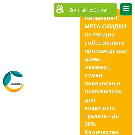
Личный кабинет
Внимание!!!
МЕГА СКИДКИ
на товары
собственного
производства:
дома,
лежанки,
сумки
переноски и
наполнители
для
кошачьего
туалета - до
30%
Количество