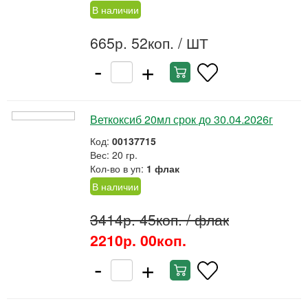
В наличии
665р. 52коп.
/ ШТ
-
+
Веткоксиб 20мл срок до 30.04.2026г
Код:
00137715
Вес: 20 гр.
Кол-во в уп:
1 флак
В наличии
3414р. 45коп.
/ флак
2210р. 00коп.
-
+