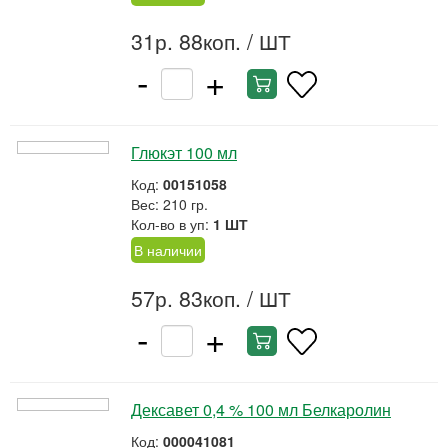
31р. 88коп.
/ ШТ
-
+
Глюкэт 100 мл
Код:
00151058
Вес: 210 гр.
Кол-во в уп:
1 ШТ
В наличии
57р. 83коп.
/ ШТ
-
+
Дексавет 0,4 % 100 мл Белкаролин
Код:
000041081