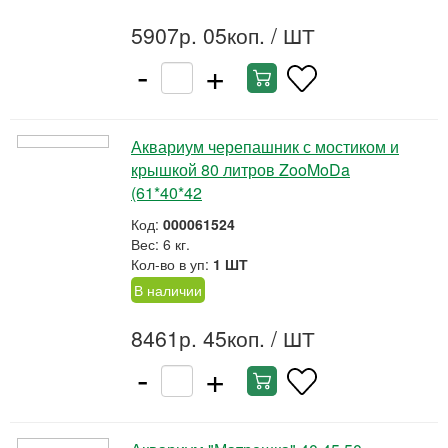
5907р. 05коп.
/ ШТ
-
+
Аквариум черепашник с мостиком и
крышкой 80 литров ZooMoDa
(61*40*42
Код:
000061524
Вес: 6 кг.
Кол-во в уп:
1 ШТ
В наличии
8461р. 45коп.
/ ШТ
-
+