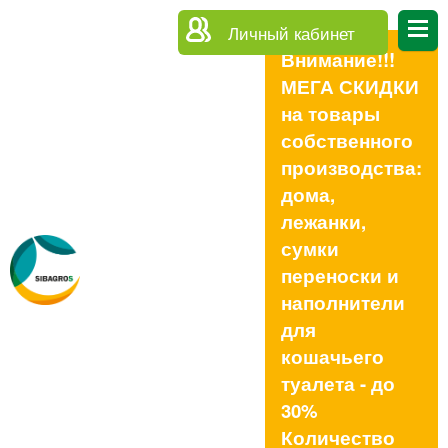
Личный кабинет
Внимание!!!
МЕГА СКИДКИ
на товары
собственного
производства:
дома,
лежанки,
сумки
переноски и
наполнители
для
кошачьего
туалета - до
30%
Количество