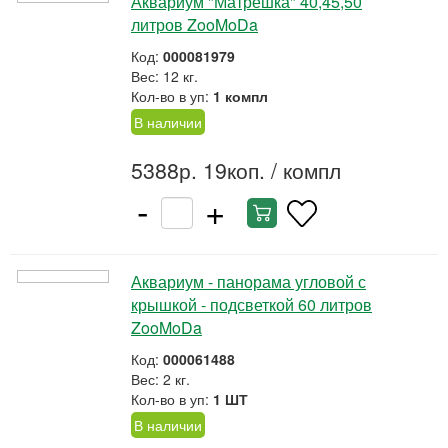
Аквариум "Матрешка" 40,45,50
литров ZooMoDa
Код:
000081979
Вес: 12 кг.
Кол-во в уп:
1 компл
В наличии
5388р. 19коп.
/ компл
-
+
Аквариум - панорама угловой с
крышкой - подсветкой 60 литров
ZooMoDa
Код:
000061488
Вес: 2 кг.
Кол-во в уп:
1 ШТ
В наличии