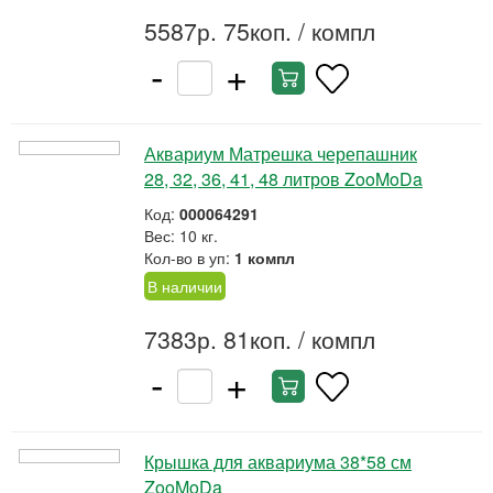
5587р. 75коп.
/ компл
-
+
Аквариум Матрешка черепашник
28, 32, 36, 41, 48 литров ZooMoDa
Код:
000064291
Вес: 10 кг.
Кол-во в уп:
1 компл
В наличии
7383р. 81коп.
/ компл
-
+
Крышка для аквариума 38*58 см
ZooMoDa