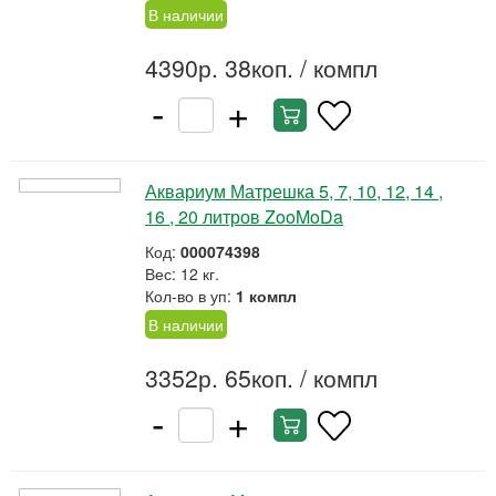
В наличии
4390р. 38коп.
/ компл
-
+
Аквариум Матрешка 5, 7, 10, 12, 14 ,
16 , 20 литров ZooMoDa
Код:
000074398
Вес: 12 кг.
Кол-во в уп:
1 компл
В наличии
3352р. 65коп.
/ компл
-
+