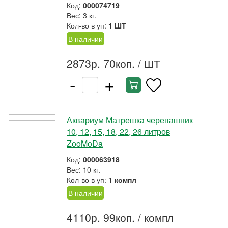
Код:
000074719
Вес: 3 кг.
Кол-во в уп:
1 ШТ
В наличии
2873р. 70коп.
/ ШТ
-
+
Аквариум Матрешка черепашник
10, 12, 15, 18, 22, 26 литров
ZooMoDa
Код:
000063918
Вес: 10 кг.
Кол-во в уп:
1 компл
В наличии
4110р. 99коп.
/ компл