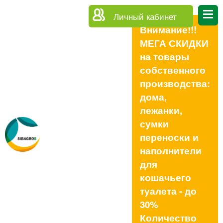
Личный кабинет
Внимание!!!
МЕГА СКИДКИ
на товары
собственного
производства:
дома,
лежанки,
сумки
переноски и
наполнители
для
кошачьего
туалета - до
30%
Количество