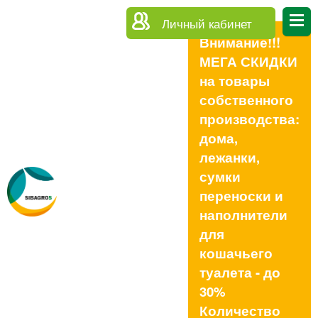
Личный кабинет
Внимание!!!
МЕГА СКИДКИ
на товары
собственного
производства:
дома,
лежанки,
сумки
переноски и
наполнители
для
кошачьего
туалета - до
30%
Количество